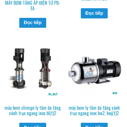
MÁY BƠM TĂNG ÁP ĐIỆN TỬ PB-
EA
Đọc tiếp
Đọc tiếp
máy bơm shimge ly tâm đa tầng
máy bơm ly tâm đa tầng cánh
cánh trục ngang inox bl(t)2
trục ngang inox bw2, bwj(t)2