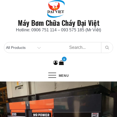
Skip
to
content
Máy Bơm Chữa Cháy Đại Việt
Hotline: 0906 751 114 – 093 575 185 (Mr Việt)
0
MENU