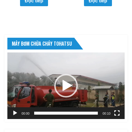
Đọc tiếp
Đọc tiếp
MÁY BƠM CHỮA CHÁY TOHATSU
Trình
chơi
Video
00:00
00:10