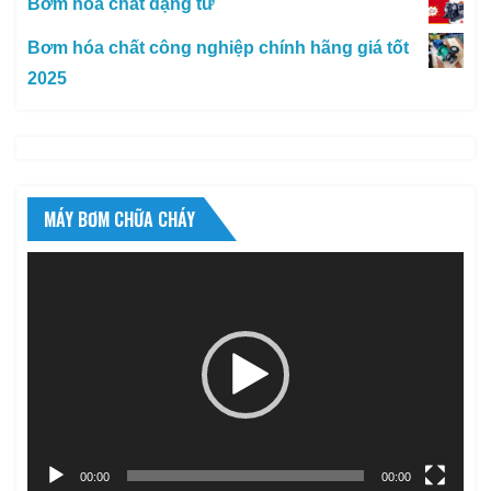
Bơm hóa chất dạng từ
Bơm hóa chất công nghiệp chính hãng giá tốt
2025
MÁY BƠM CHỮA CHÁY
Trình
chơi
Video
00:00
00:00