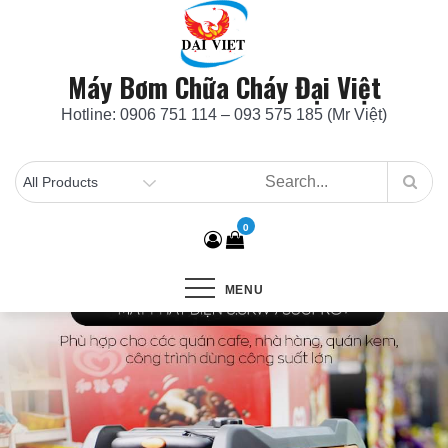
Skip
to
content
Máy Bơm Chữa Cháy Đại Việt
Hotline: 0906 751 114 – 093 575 185 (Mr Việt)
0
MENU