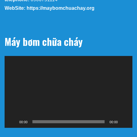
WebSite: https://maybomchuachay.org
Máy bơm chữa cháy
Trình
chơi
Video
00:00
00:00