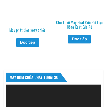
Cho Thuê Máy Phát Điện Đủ Loại
Công Xuất Giá Rẻ
Máy phát điện xoay chiều
Đọc tiếp
Đọc tiếp
MÁY BƠM CHỮA CHÁY TOHATSU
Trình
chơi
Video