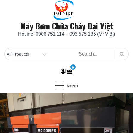
Skip
to
content
Máy Bơm Chữa Cháy Đại Việt
Hotline: 0906 751 114 – 093 575 185 (Mr Việt)
0
MENU