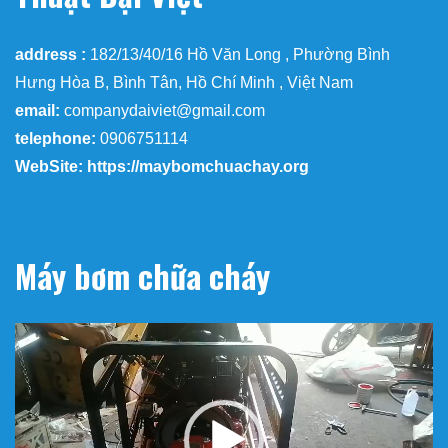
address :
182/13/40/16 Hồ Văn Long , Phường Bình
Hưng Hòa B, Bình Tân, Hồ Chí Minh , Việt Nam
email:
companydaiviet@gmail.com
telephone:
0906751114
WebSite: https://maybomchuachay.org
Máy bơm chữa cháy
Trình
chơi
Video