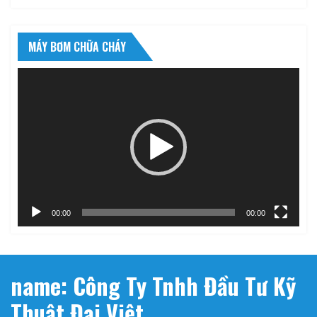
MÁY BƠM CHỮA CHÁY
Trình
chơi
Video
00:00
00:00
name: Công Ty Tnhh Đầu Tư Kỹ
Thuật Đại Việt