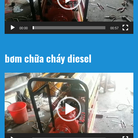
00:00
00:57
bơm chữa cháy diesel
Trình
chơi
Video