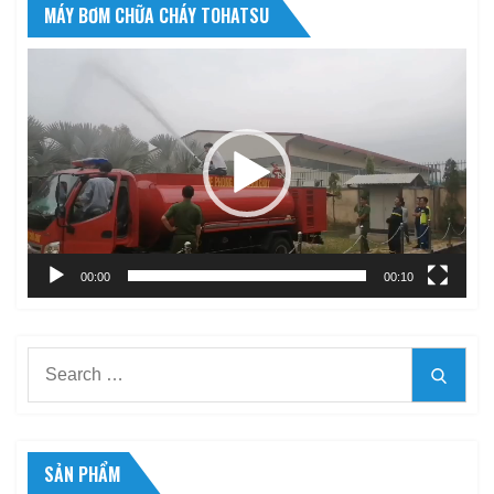
MÁY BƠM CHỮA CHÁY TOHATSU
Trình
chơi
Video
00:00
00:10
Search
Searc
for:
SẢN PHẨM