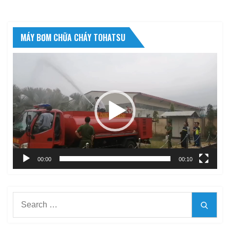
MÁY BƠM CHỮA CHÁY TOHATSU
Trình
chơi
Video
00:00
00:10
Search
Searc
for: