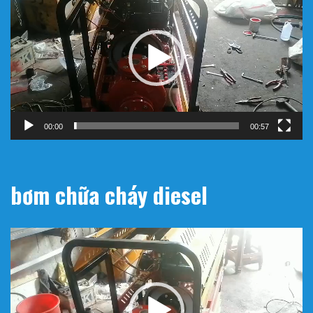
chơi
Video
00:00
00:57
bơm chữa cháy diesel
Trình
chơi
Video