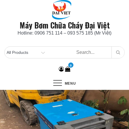
Skip
to
content
Máy Bơm Chữa Cháy Đại Việt
Hotline: 0906 751 114 – 093 575 185 (Mr Việt)
0
MENU