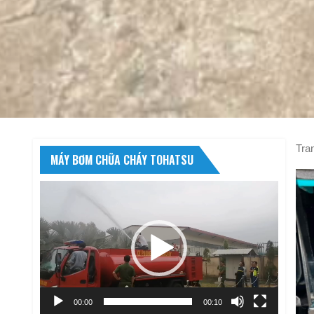
Tra
MÁY BƠM CHỮA CHÁY TOHATSU
Trình
chơi
Video
00:00
00:10