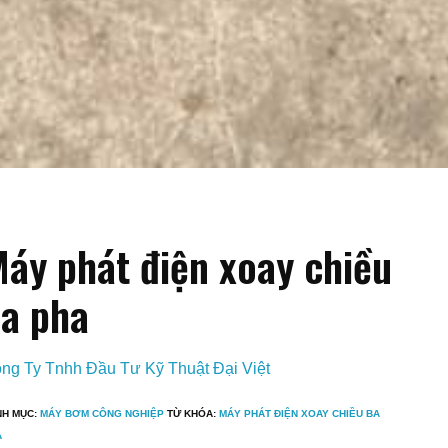
áy phát điện xoay chiều
a pha
ng Ty Tnhh Đầu Tư Kỹ Thuật Đại Việt
NH MỤC:
MÁY BƠM CÔNG NGHIỆP
TỪ KHÓA:
MÁY PHÁT ĐIỆN XOAY CHIỀU BA
A