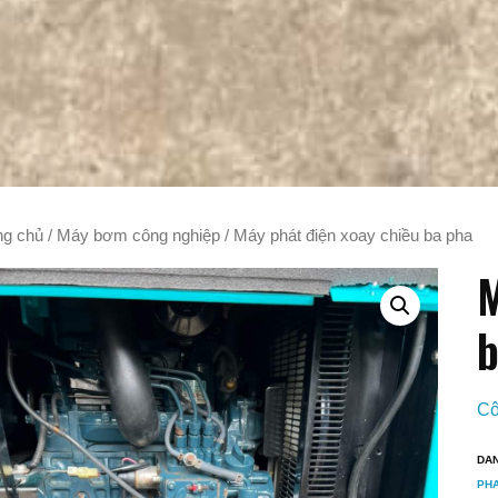
ng chủ
/
Máy bơm công nghiệp
/ Máy phát điện xoay chiều ba pha
M
b
Cô
DA
PH