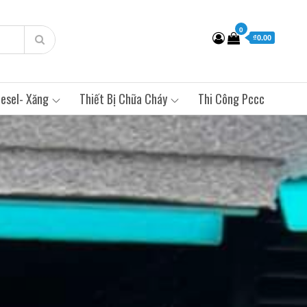
0
₫0.00
esel- Xăng
Thiết Bị Chữa Cháy
Thi Công Pccc