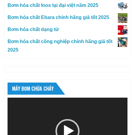
Bơm hóa chất Inox tại đại việt năm 2025
Bơm hóa chất Ebara chính hãng giá tốt 2025
Bơm hóa chất dạng từ
Bơm hóa chất công nghiệp chính hãng giá tốt
2025
MÁY BƠM CHỮA CHÁY
Trình
chơi
Video