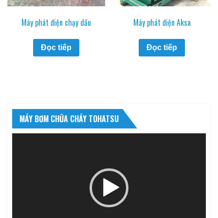
Máy phát điện chạy dầu
Máy phát điện Aksa
Đọc tiếp
Đọc tiếp
MÁY BƠM CHỮA CHÁY TOHATSU
Trình
chơi
Video