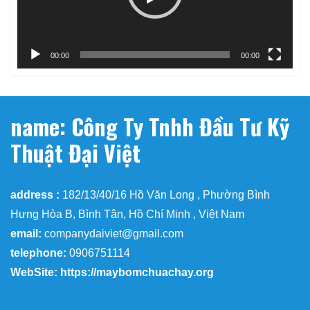
00:00
00:00
name: Công Ty Tnhh Đầu Tư Kỹ
Thuật Đại Việt
address :
182/13/40/16 Hồ Văn Long , Phường Bình
Hưng Hòa B, Bình Tân, Hồ Chí Minh , Việt Nam
email:
companydaiviet@gmail.com
telephone:
0906751114
WebSite: https://maybomchuachay.org