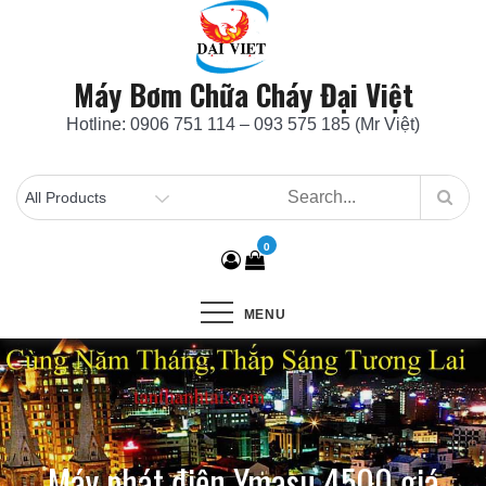
Skip
to
content
Máy Bơm Chữa Cháy Đại Việt
Hotline: 0906 751 114 – 093 575 185 (Mr Việt)
0
MENU
Máy phát điện Ymasu 4500 giá