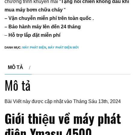
chương trình khuyến mãi “
Tặng nồi chiên không dầu khi
mua máy bơm chữa cháy
“
– Vận chuyễn miễn phí trên toàn quốc .
– Bảo hành máy lên đến 24 tháng
–
Hỗ trợ lắp đặt miễn phí
DANH MỤC:
MÁY PHÁT ĐIỆN
,
MÁY PHÁT ĐIỆN MỚI
MÔ TẢ
Mô tả
Bài Viết này được cập nhật vào Tháng Sáu 13th, 2024
Giới thiệu về máy phát
điện Ymasu 4500