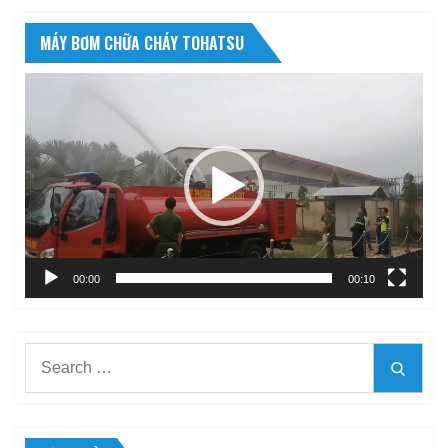
MÁY BƠM CHỮA CHÁY TOHATSU
Trình
chơi
Video
00:00
00:10
Search
Searc
for: