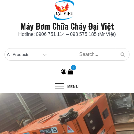
Skip
to
content
Máy Bơm Chữa Cháy Đại Việt
Hotline: 0906 751 114 – 093 575 185 (Mr Việt)
0
MENU