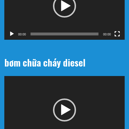
00:00
00:00
bơm chữa cháy diesel
Trình
chơi
Video