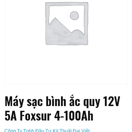
Máy sạc bình ắc quy 12V
5A Foxsur 4-100Ah
Công Ty Tnhh Đầu Tư Kỹ Thuật Đại Việt