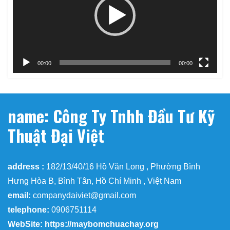
00:00
00:00
name: Công Ty Tnhh Đầu Tư Kỹ
Thuật Đại Việt
address :
182/13/40/16 Hồ Văn Long , Phường Bình
Hưng Hòa B, Bình Tân, Hồ Chí Minh , Việt Nam
email:
companydaiviet@gmail.com
telephone:
0906751114
WebSite: https://maybomchuachay.org