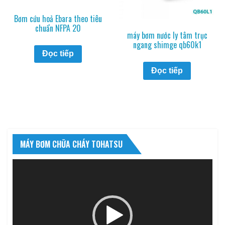
Bơm cứu hoả Ebara theo tiêu
chuẩn NFPA 20
máy bơm nước ly tâm trục
ngang shimge qb60k1
Đọc tiếp
Đọc tiếp
MÁY BƠM CHỮA CHÁY TOHATSU
Trình
chơi
Video