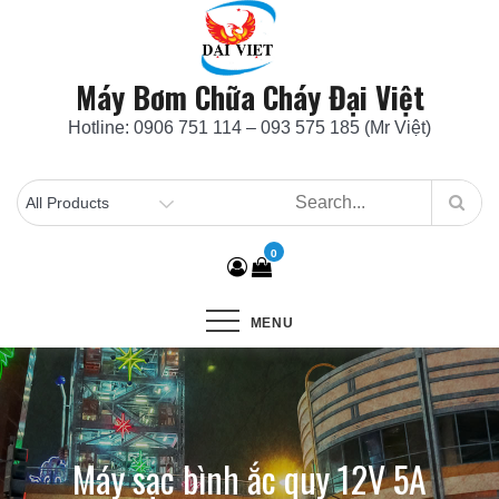
Skip
to
content
Máy Bơm Chữa Cháy Đại Việt
Hotline: 0906 751 114 – 093 575 185 (Mr Việt)
0
MENU
Máy sạc bình ắc quy 12V 5A