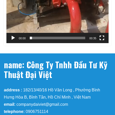
00:00
00:35
name: Công Ty Tnhh Đầu Tư Kỹ
Thuật Đại Việt
address :
182/13/40/16 Hồ Văn Long , Phường Bình
Hưng Hòa B, Bình Tân, Hồ Chí Minh , Việt Nam
email:
companydaiviet@gmail.com
telephone:
0906751114