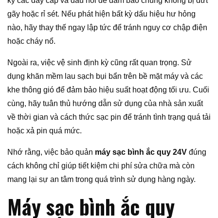
kỹ các dây cáp và đầu nối để đảm bảo chúng không bị đứt
gãy hoặc rỉ sét. Nếu phát hiện bất kỳ dấu hiệu hư hỏng
nào, hãy thay thế ngay lập tức để tránh nguy cơ chập điện
hoặc cháy nổ.
Ngoài ra, việc vệ sinh định kỳ cũng rất quan trọng. Sử
dụng khăn mềm lau sạch bụi bẩn trên bề mặt máy và các
khe thông gió để đảm bảo hiệu suất hoạt động tối ưu. Cuối
cùng, hãy tuân thủ hướng dẫn sử dụng của nhà sản xuất
về thời gian và cách thức sạc pin để tránh tình trạng quá tải
hoặc xả pin quá mức.
Nhớ rằng, việc bảo quản
máy sạc bình ắc quy 24V
đúng
cách không chỉ giúp tiết kiệm chi phí sửa chữa mà còn
mang lại sự an tâm trong quá trình sử dụng hàng ngày.
Máy sạc bình ắc quy