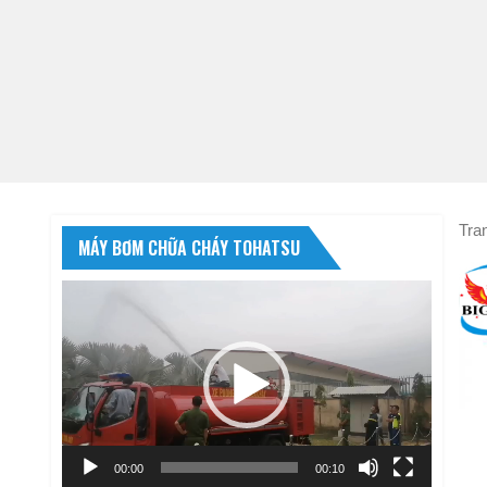
Tra
MÁY BƠM CHỮA CHÁY TOHATSU
Trình
chơi
Video
00:00
00:10