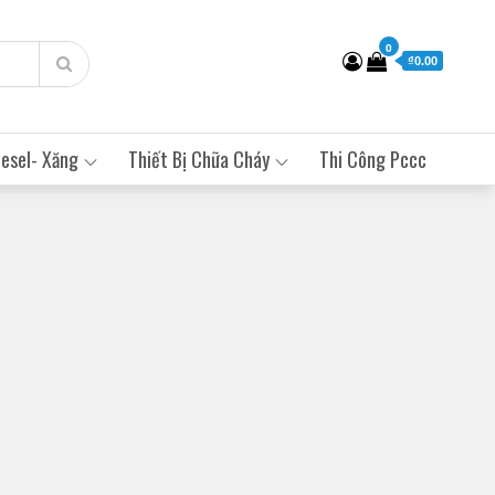
0
₫0.00
esel- Xăng
Thiết Bị Chữa Cháy
Thi Công Pccc