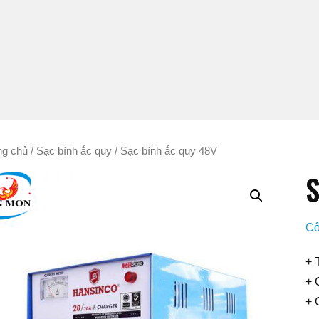
ng chủ
/
Sạc bình ắc quy
/ Sạc bình ắc quy 48V
S
Cô
+ 
+ 
+ 