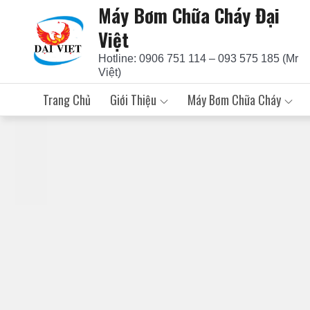
Máy Bơm Chữa Cháy Đại
Skip
to
Việt
content
Hotline: 0906 751 114 – 093 575 185 (Mr
Việt)
Trang Chủ
Giới Thiệu
Máy Bơm Chữa Cháy