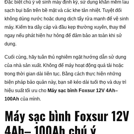
Đặc biệt chú ý vệ sinh máy định kỳ, sử dụng khăn mềm lau
sạch bụi bẩn trên bề mặt và các khe tản nhiệt. Tuyệt đối
không dùng nước hoặc dung dịch tẩy rửa mạnh để vệ sinh
máy. Kiểm tra dây cáp và đầu kẹp thường xuyên, thay thế
ngay nếu phát hiện hư hỏng để đảm bảo an toàn khi sử
dụng.
Cuối cùng, hãy tuân thủ nghiêm ngặt hướng dẫn sử dụng
của nhà sản xuất. Không để máy hoạt động quá tải hoặc
trong thời gian dài liên tục. Bằng cách thực hiện những
biện pháp bảo quản này, bạn sẽ kéo dài tuổi thọ và duy trì
hiệu suất tối ưu cho
Máy sạc bình Foxsur 12V 4Ah–
100Ah
của mình.
Máy sạc bình Foxsur 12V
4Ah– 100Ah chú ý