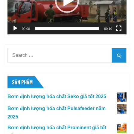
00:00
00:10
Search
Searc
for:
SẢN PHẨM
Bơm định lượng hóa chất Seko giá tốt 2025
Bơm định lượng hóa chất Pulsafeeder năm
2025
Bơm định lượng hóa chất Prominent giá tốt