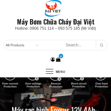
Skip
to
content
Máy Bơm Chữa Cháy Đại Việt
Hotline: 0906 751 114 – 093 575 185 (Mr Việt)
0
MENU
Máy sạc bình Foxsur 12V 4Ah–