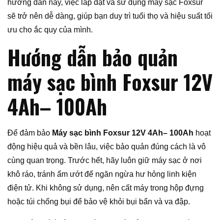
hướng dẫn này, việc lắp đặt và sử dụng máy sạc Foxsur
sẽ trở nên dễ dàng, giúp bạn duy trì tuổi thọ và hiệu suất tối
ưu cho ắc quy của mình.
Hướng dẫn bảo quản
máy sạc bình Foxsur 12V
4Ah– 100Ah
Để đảm bảo
Máy sạc bình Foxsur 12V 4Ah– 100Ah
hoạt
động hiệu quả và bền lâu, việc bảo quản đúng cách là vô
cùng quan trọng. Trước hết, hãy luôn giữ máy sạc ở nơi
khô ráo, tránh ẩm ướt để ngăn ngừa hư hỏng linh kiện
điện tử. Khi không sử dụng, nên cất máy trong hộp đựng
hoặc túi chống bụi để bảo vệ khỏi bụi bẩn và va đập.