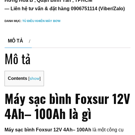
Hưng Hoà B , Quận Bình Tân , TPHCM
— Liên hệ tư vấn & đặt hàng 0906751114 (Viber/Zalo)
DANH MỤC:
TỦ ĐIỀU KHIỂN MÁY BƠM
MÔ TẢ
Mô tả
Contents
[
show
]
Máy sạc bình Foxsur 12V
4Ah– 100Ah là gì
Máy sạc bình Foxsur 12V 4Ah– 100Ah
là một công cụ