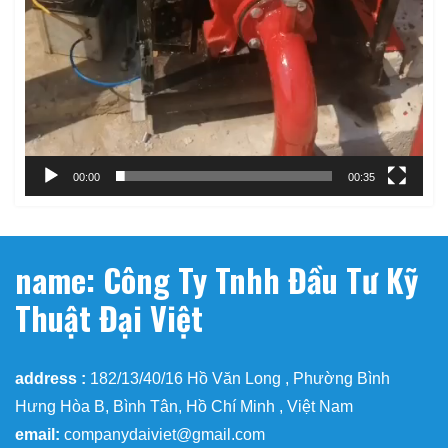
00:00
00:35
name: Công Ty Tnhh Đầu Tư Kỹ
Thuật Đại Việt
address :
182/13/40/16 Hồ Văn Long , Phường Bình
Hưng Hòa B, Bình Tân, Hồ Chí Minh , Việt Nam
email:
companydaiviet@gmail.com