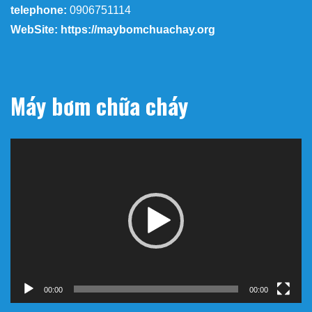
telephone:
0906751114
WebSite: https://maybomchuachay.org
Máy bơm chữa cháy
Trình
chơi
Video
00:00
00:00