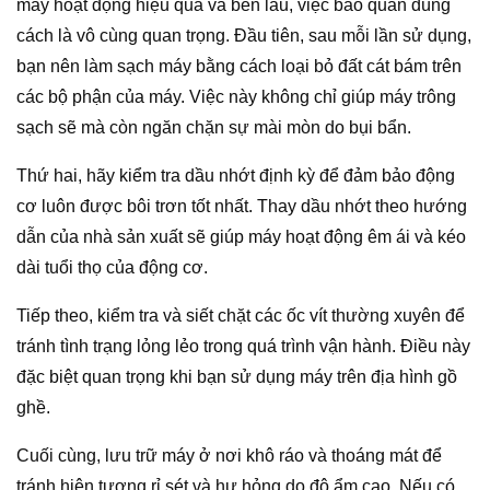
máy hoạt động hiệu quả và bền lâu, việc bảo quản đúng
cách là vô cùng quan trọng. Đầu tiên, sau mỗi lần sử dụng,
bạn nên làm sạch máy bằng cách loại bỏ đất cát bám trên
các bộ phận của máy. Việc này không chỉ giúp máy trông
sạch sẽ mà còn ngăn chặn sự mài mòn do bụi bẩn.
Thứ hai, hãy kiểm tra dầu nhớt định kỳ để đảm bảo động
cơ luôn được bôi trơn tốt nhất. Thay dầu nhớt theo hướng
dẫn của nhà sản xuất sẽ giúp máy hoạt động êm ái và kéo
dài tuổi thọ của động cơ.
Tiếp theo, kiểm tra và siết chặt các ốc vít thường xuyên để
tránh tình trạng lỏng lẻo trong quá trình vận hành. Điều này
đặc biệt quan trọng khi bạn sử dụng máy trên địa hình gồ
ghề.
Cuối cùng, lưu trữ máy ở nơi khô ráo và thoáng mát để
tránh hiện tượng rỉ sét và hư hỏng do độ ẩm cao. Nếu có