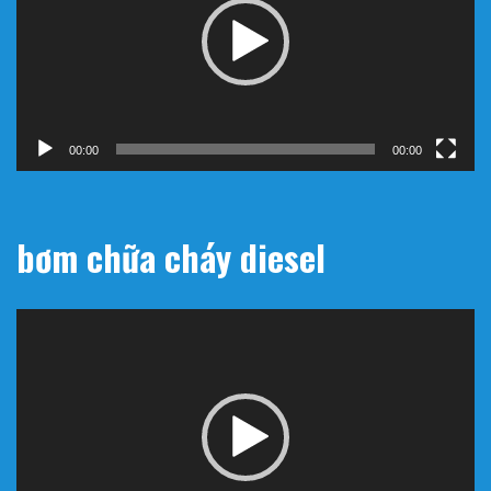
00:00
00:00
bơm chữa cháy diesel
Trình
chơi
Video