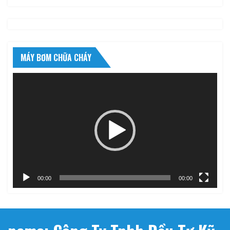
MÁY BƠM CHỮA CHÁY
Trình
chơi
Video
00:00
00:00