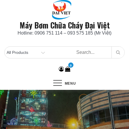
Skip
to
content
Máy Bơm Chữa Cháy Đại Việt
Hotline: 0906 751 114 – 093 575 185 (Mr Việt)
0
MENU