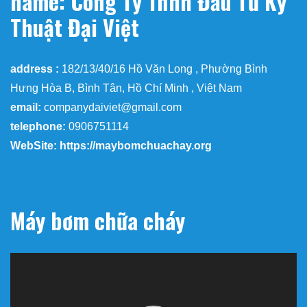
name: Công Ty Tnhh Đầu Tư Kỹ
Thuật Đại Việt
address :
182/13/40/16 Hồ Văn Long , Phường Bình
Hưng Hòa B, Bình Tân, Hồ Chí Minh , Việt Nam
email:
companydaiviet@gmail.com
telephone:
0906751114
WebSite: https://maybomchuachay.org
Máy bơm chữa cháy
Trình
chơi
Video