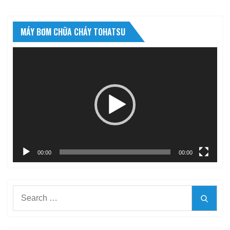
MÁY BƠM CHỮA CHÁY TOHATSU
Trình
chơi
Video
00:00
00:00
Search
Searc
for: