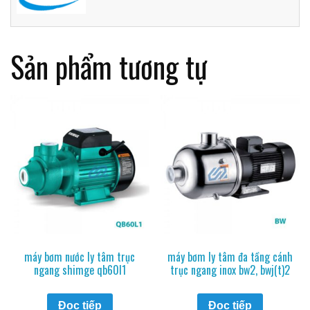
Sản phẩm tương tự
máy bơm nước ly tâm trục
máy bơm ly tâm đa tầng cánh
ngang shimge qb60l1
trục ngang inox bw2, bwj(t)2
Đọc tiếp
Đọc tiếp