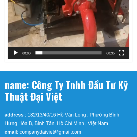
00:00
00:35
name: Công Ty Tnhh Đầu Tư Kỹ
Thuật Đại Việt
address :
182/13/40/16 Hồ Văn Long , Phường Bình
Hưng Hòa B, Bình Tân, Hồ Chí Minh , Việt Nam
email:
companydaiviet@gmail.com