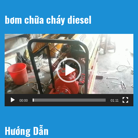
bơm chữa cháy diesel
Trình
chơi
Video
00:00
01:11
Hướng Dẫn