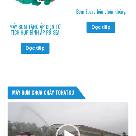
Bơm Ebara bán chân không
MÁY BƠM TĂNG ÁP ĐIỆN TỬ
Đọc tiếp
TÍCH HỢP BÌNH ÁP PB-SEA
Đọc tiếp
MÁY BƠM CHỮA CHÁY TOHATSU
Trình
chơi
Video