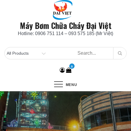
Skip
to
content
Máy Bơm Chữa Cháy Đại Việt
Hotline: 0906 751 114 – 093 575 185 (Mr Việt)
0
MENU