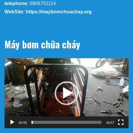
telephone:
0906751114
WebSite: https://maybomchuachay.org
Máy bơm chữa cháy
Trình
chơi
Video
00:00
00:57