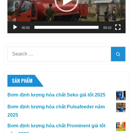
00:00
00:10
Search
Searc
for:
SẢN PHẨM
Bơm định lượng hóa chất Seko giá tốt 2025
Bơm định lượng hóa chất Pulsafeeder năm
2025
Bơm định lượng hóa chất Prominent giá tốt