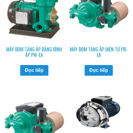
MÁY BƠM TĂNG ÁP BẰNG BÌNH
MÁY BƠM TĂNG ÁP ĐIỆN TỬ PB-
ÁP PW-EA
EA
Đọc tiếp
Đọc tiếp