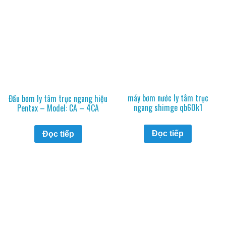
máy bơm nước ly tâm trục
Đầu bơm ly tâm trục ngang hiệu
ngang shimge qb60k1
Pentax – Model: CA – 4CA
Đọc tiếp
Đọc tiếp