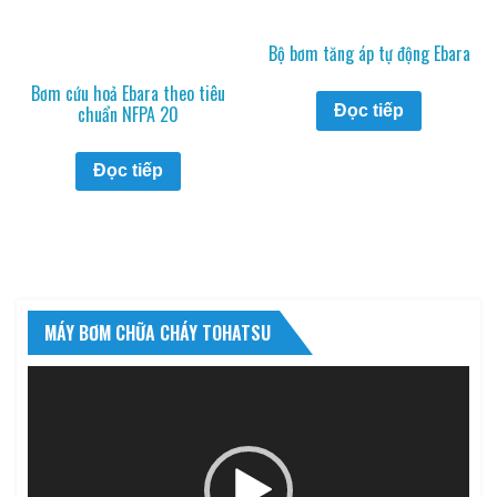
Bộ bơm tăng áp tự động Ebara
Bơm cứu hoả Ebara theo tiêu
chuẩn NFPA 20
Đọc tiếp
Đọc tiếp
MÁY BƠM CHỮA CHÁY TOHATSU
Trình
chơi
Video