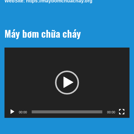
WebSite: https://maybomchuachay.org
Máy bơm chữa cháy
Trình
chơi
Video
00:00
00:00