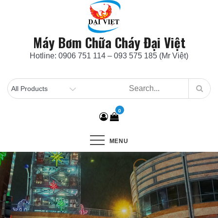
Skip
to
content
Máy Bơm Chữa Cháy Đại Việt
Hotline: 0906 751 114 – 093 575 185 (Mr Việt)
0
MENU