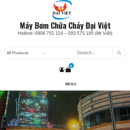
Skip
to
content
Máy Bơm Chữa Cháy Đại Việt
Hotline: 0906 751 114 – 093 575 185 (Mr Việt)
0
MENU