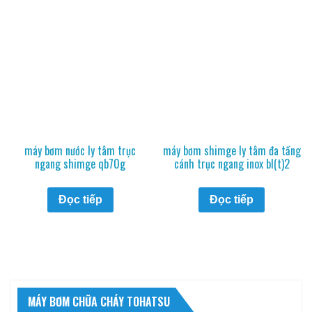
máy bơm nước ly tâm trục
máy bơm shimge ly tâm đa tầng
ngang shimge qb70g
cánh trục ngang inox bl(t)2
Đọc tiếp
Đọc tiếp
MÁY BƠM CHỮA CHÁY TOHATSU