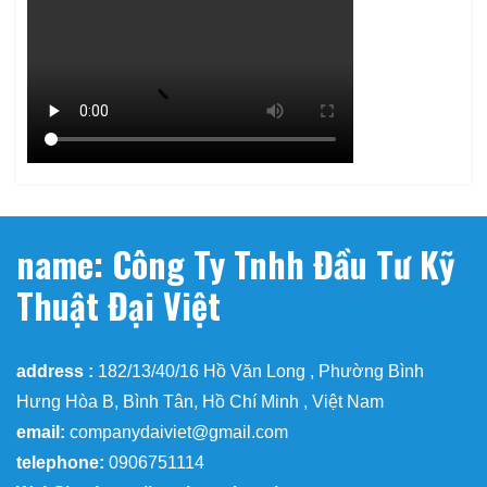
name: Công Ty Tnhh Đầu Tư Kỹ
Thuật Đại Việt
address :
182/13/40/16 Hồ Văn Long , Phường Bình
Hưng Hòa B, Bình Tân, Hồ Chí Minh , Việt Nam
email:
companydaiviet@gmail.com
telephone:
0906751114