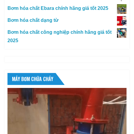
Bơm hóa chất Ebara chính hãng giá tốt 2025
Bơm hóa chất dạng từ
Bơm hóa chất công nghiệp chính hãng giá tốt
2025
MÁY BƠM CHỮA CHÁY
Trình
chơi
Video