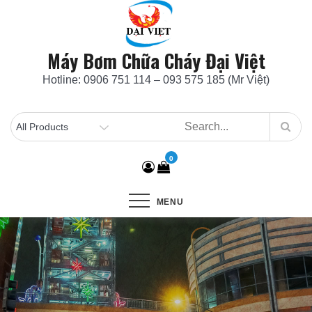
Skip
to
content
Máy Bơm Chữa Cháy Đại Việt
Hotline: 0906 751 114 – 093 575 185 (Mr Việt)
0
MENU