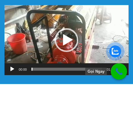
Trình
chơi
Video
00:00
01:11
Gọi Ngay
Hướng Dẫn
Chính Sách Bảo Hành
Giới Thiệu Về Công Ty Tnhh Đầu Tư Kỹ Thuật Đại Việt