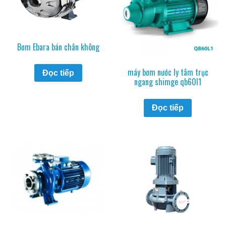
Bơm Ebara bán chân không
máy bơm nước ly tâm trục
Đọc tiếp
ngang shimge qb60l1
Đọc tiếp