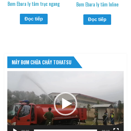
Bơm Ebara ly tâm trục ngang
Bơm Ebara ly tâm Inline
Đọc tiếp
Đọc tiếp
MÁY BƠM CHỮA CHÁY TOHATSU
Trình
chơi
Video