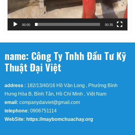
00:00
00:35
name: Công Ty Tnhh Đầu Tư Kỹ
Thuật Đại Việt
address :
182/13/40/16 Hồ Văn Long , Phường Bình
Hưng Hòa B, Bình Tân, Hồ Chí Minh , Việt Nam
email:
companydaiviet@gmail.com
telephone:
0906751114
WebSite: https://maybomchuachay.org