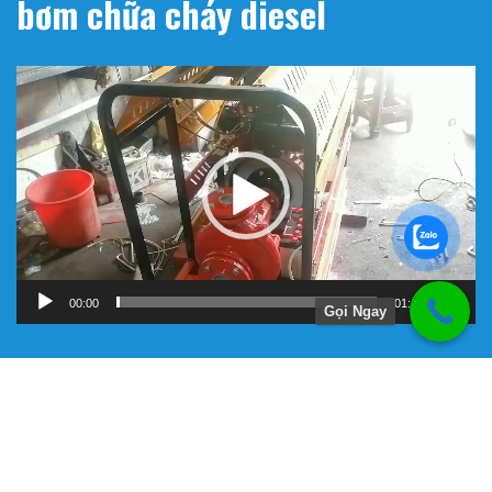
bơm chữa cháy diesel
Trình
chơi
Video
00:00
01:11
Gọi Ngay
Hướng Dẫn
Chính Sách Bảo Hành