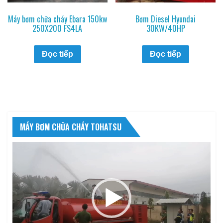
Máy bơm chữa cháy Ebara 150kw
Bơm Diesel Hyundai
250X200 FS4LA
30KW/40HP
Đọc tiếp
Đọc tiếp
MÁY BƠM CHỮA CHÁY TOHATSU
Trình
chơi
Video