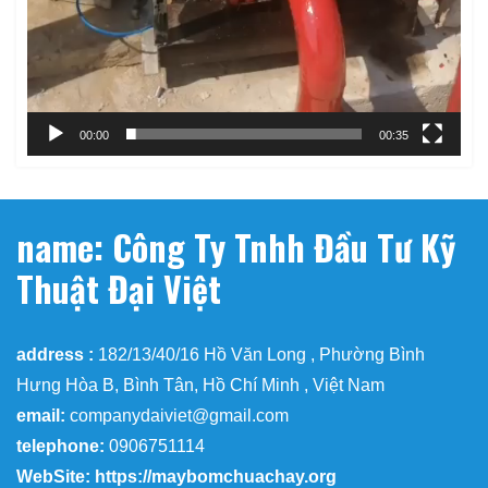
00:00
00:35
name: Công Ty Tnhh Đầu Tư Kỹ
Thuật Đại Việt
address :
182/13/40/16 Hồ Văn Long , Phường Bình
Hưng Hòa B, Bình Tân, Hồ Chí Minh , Việt Nam
email:
companydaiviet@gmail.com
telephone:
0906751114
WebSite: https://maybomchuachay.org