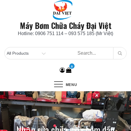
Skip
to
content
Máy Bơm Chữa Cháy Đại Việt
Hotline: 0906 751 114 – 093 575 185 (Mr Việt)
0
MENU
Nhận sửa chữa máy bơm dầu