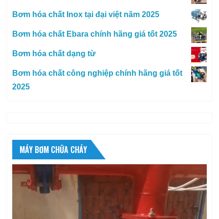
Bơm hóa chất Inox tại đại việt năm 2025
Bơm hóa chất Ebara chính hãng giá tốt 2025
Bơm hóa chất dạng từ
Bơm hóa chất công nghiệp chính hãng giá tốt
2025
MÁY BƠM CHỮA CHÁY
Trình
chơi
Video