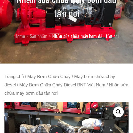
tận nơi
Home
Sản phẩm
Nhận sửa chữa máy bơm dầu tận nơi
Trang chủ
/
Máy Bơm Chữa Cháy
/
Máy bơm chữa cháy
diesel
/
Máy Bơm Chữa Cháy Diesel BNT Việt Nam
/ Nhận sửa
chữa máy bơm dầu tận nơi