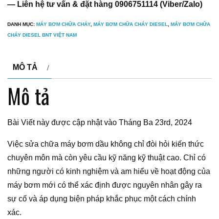
— Liên hệ tư vấn & đặt hàng 0906751114 (Viber/Zalo)
DANH MỤC:
MÁY BƠM CHỮA CHÁY
,
MÁY BƠM CHỮA CHÁY DIESEL
,
MÁY BƠM CHỮA
CHÁY DIESEL BNT VIỆT NAM
MÔ TẢ
Mô tả
Bài Viết này được cập nhật vào Tháng Ba 23rd, 2024
Việc sửa chữa máy bơm dầu không chỉ đòi hỏi kiến thức
chuyên môn mà còn yêu cầu kỹ năng kỹ thuật cao. Chỉ có
những người có kinh nghiệm và am hiểu về hoạt động của
máy bơm mới có thể xác định được nguyên nhân gây ra
sự cố và áp dụng biện pháp khắc phục một cách chính
xác.