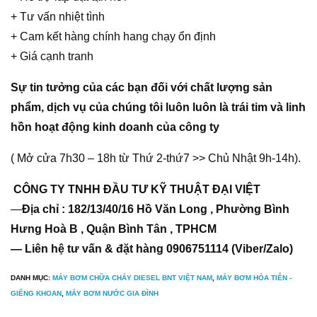
+ Tư vấn nhiệt tình
+ Cam kết hàng chính hang chạy ổn định
+ Giá cạnh tranh
Sự tin tưởng của các bạn đối với chất lượng sản
phẩm, dịch vụ của chúng tôi luôn luôn là trái tim và linh
hồn hoạt động kinh doanh của công ty
( Mở cửa 7h30 – 18h từ Thứ 2-thứ7 >> Chủ Nhật 9h-14h).
CÔNG TY TNHH ĐẦU TƯ KỸ THUẬT ĐẠI VIỆT
—
Địa chỉ : 182/13/40/16 Hồ Văn Long , Phường Bình
Hưng Hoà B , Quận Bình Tân , TPHCM
— Liên hệ tư vấn & đặt hàng 0906751114 (Viber/Zalo)
DANH MỤC:
MÁY BƠM CHỮA CHÁY DIESEL BNT VIỆT NAM
,
MÁY BƠM HỎA TIỄN -
GIẾNG KHOAN
,
MÁY BƠM NƯỚC GIA ĐÌNH