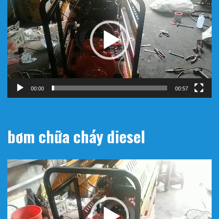
chơi
Video
00:00
00:57
bơm chữa cháy diesel
Trình
chơi
Video