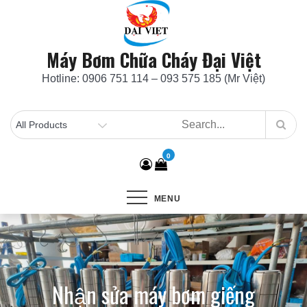
Skip
to
content
Máy Bơm Chữa Cháy Đại Việt
Hotline: 0906 751 114 – 093 575 185 (Mr Việt)
0
MENU
Nhận sửa máy bơm giếng