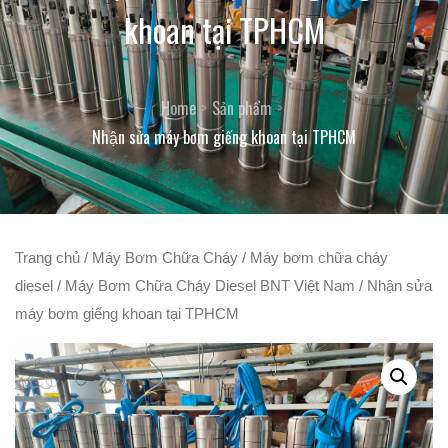
khoan tại TPHCM
Home
Sản phẩm
Nhận sửa máy bơm giếng khoan tại TPHCM
Trang chủ
/
Máy Bơm Chữa Cháy
/
Máy bơm chữa cháy
diesel
/
Máy Bơm Chữa Cháy Diesel BNT Việt Nam
/ Nhận sửa
máy bơm giếng khoan tại TPHCM