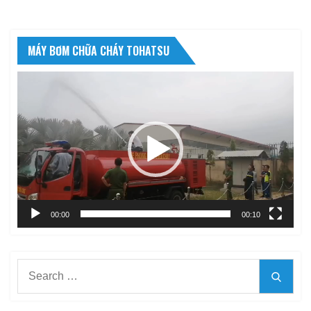
MÁY BƠM CHỮA CHÁY TOHATSU
Trình
chơi
Video
00:00
00:10
Search
Searc
for: