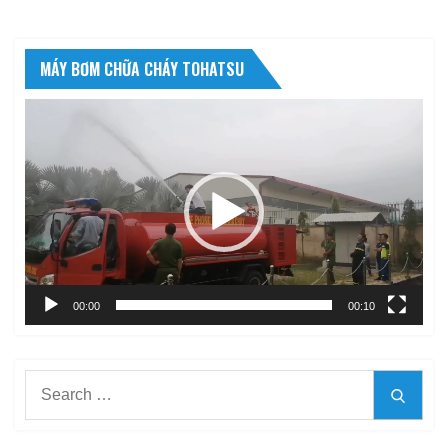
MÁY BƠM CHỮA CHÁY TOHATSU
Trình
chơi
Video
00:00
00:10
Search
Searc
for: