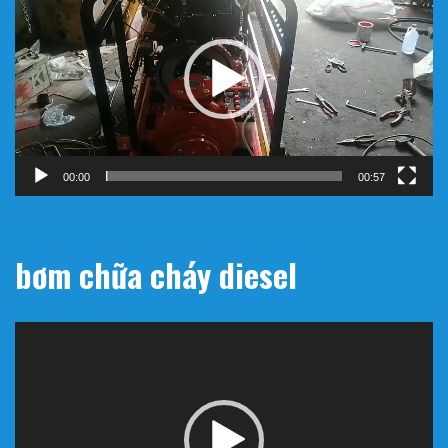
chơi
Video
00:00
00:57
bơm chữa cháy diesel
Trình
chơi
Video