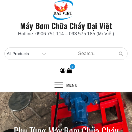
Skip
to
content
Máy Bơm Chữa Cháy Đại Việt
Hotline: 0906 751 114 – 093 575 185 (Mr Việt)
0
MENU
Phụ Tùng Máy Bơm Chữa Cháy