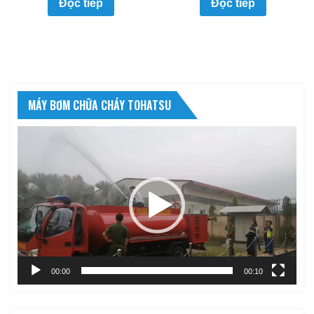
Đọc tiếp
Đọc tiếp
MÁY BƠM CHỮA CHÁY TOHATSU
Trình
chơi
Video
00:00
00:10