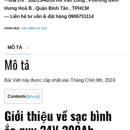
—
Địa chỉ : 182/13/40/16 Hồ Văn Long , Phường Bình
Hưng Hoà B , Quận Bình Tân , TPHCM
— Liên hệ tư vấn & đặt hàng 0906751114
DANH MỤC:
SẠC BÌNH ẮC QUY
MÔ TẢ
Mô tả
Bài Viết này được cập nhật vào Tháng Chín 9th, 2024
Contents
[
show
]
Giới thiệu về sạc bình