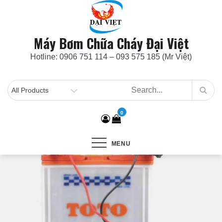
Skip
to
content
Máy Bơm Chữa Cháy Đại Việt
Hotline: 0906 751 114 – 093 575 185 (Mr Việt)
0
MENU