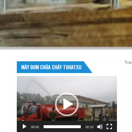
Tra
MÁY BƠM CHỮA CHÁY TOHATSU
Trình
chơi
Video
00:00
00:10