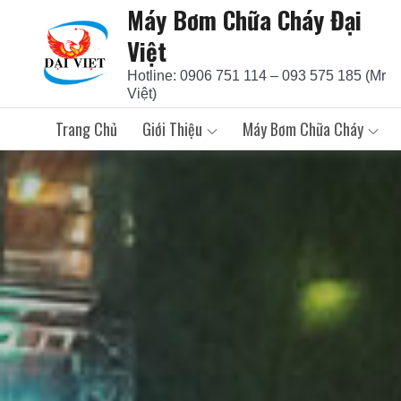
Máy Bơm Chữa Cháy Đại
Skip
to
Việt
content
Hotline: 0906 751 114 – 093 575 185 (Mr
Việt)
Trang Chủ
Giới Thiệu
Máy Bơm Chữa Cháy