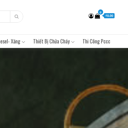
0
₫0.00
esel- Xăng
Thiết Bị Chữa Cháy
Thi Công Pccc