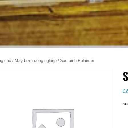
ng chủ
/
Máy bơm công nghiệp
/ Sạc bình Bolaimei
S
Cô
DA