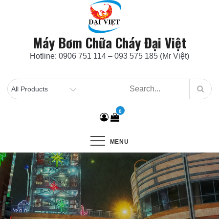
Skip
to
content
Máy Bơm Chữa Cháy Đại Việt
Hotline: 0906 751 114 – 093 575 185 (Mr Việt)
0
MENU