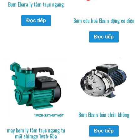
Bơm Ebara ly tâm trục ngang
Bơm cứu hoả Ebara động cơ điện
Đọc tiếp
Đọc tiếp
Bơm Ebara bán chân không
máy bơm ly tâm trục ngang tự
Đọc tiếp
mồi shimge 1wzb-65a