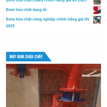
Bơm hóa chất Ebara chính hãng giá tốt 2025
Bơm hóa chất dạng từ
Bơm hóa chất công nghiệp chính hãng giá tốt
2025
MÁY BƠM CHỮA CHÁY
Trình
chơi
Video