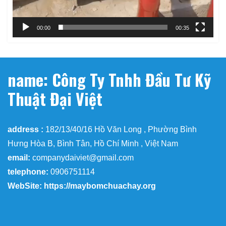
00:00
00:35
name: Công Ty Tnhh Đầu Tư Kỹ
Thuật Đại Việt
address :
182/13/40/16 Hồ Văn Long , Phường Bình
Hưng Hòa B, Bình Tân, Hồ Chí Minh , Việt Nam
email:
companydaiviet@gmail.com
telephone:
0906751114
WebSite: https://maybomchuachay.org