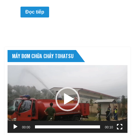
Đọc tiếp
MÁY BƠM CHỮA CHÁY TOHATSU
Trình
chơi
Video
00:00
00:10