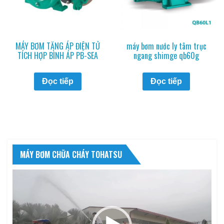
MÁY BƠM TĂNG ÁP ĐIỆN TỬ
máy bơm nước ly tâm trục
TÍCH HỢP BÌNH ÁP PB-SEA
ngang shimge qb60g
Đọc tiếp
Đọc tiếp
MÁY BƠM CHỮA CHÁY TOHATSU
Trình
chơi
Video