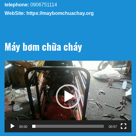
telephone:
0906751114
WebSite: https://maybomchuachay.org
Máy bơm chữa cháy
Trình
chơi
Video
00:00
00:57