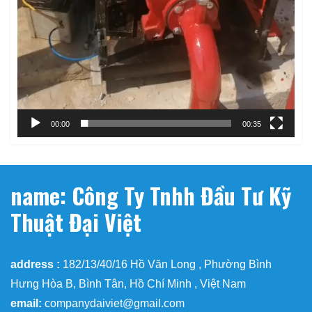
00:00
00:35
name: Công Ty Tnhh Đầu Tư Kỹ
Thuật Đại Việt
address :
182/13/40/16 Hồ Văn Long , Phường Bình
Hưng Hòa B, Bình Tân, Hồ Chí Minh , Việt Nam
email:
companydaiviet@gmail.com