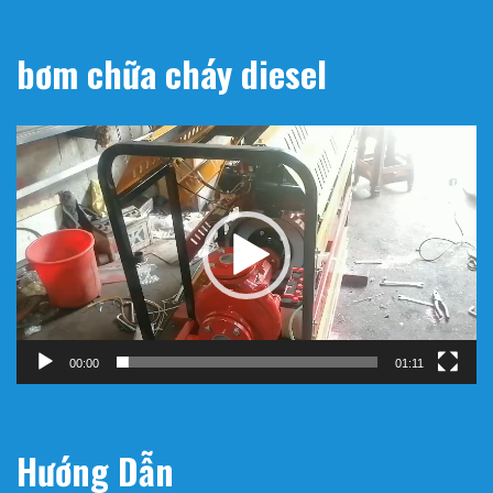
bơm chữa cháy diesel
Trình
chơi
Video
00:00
01:11
Hướng Dẫn