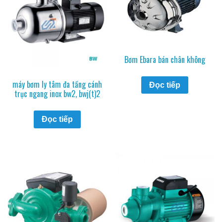
Bơm Ebara bán chân không
máy bơm ly tâm đa tầng cánh
Đọc tiếp
trục ngang inox bw2, bwj(t)2
Đọc tiếp