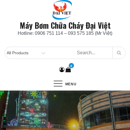
Skip
to
content
Máy Bơm Chữa Cháy Đại Việt
Hotline: 0906 751 114 – 093 575 185 (Mr Việt)
0
MENU