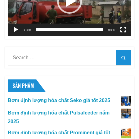
00:00
00:10
Search
Searc
for:
SẢN PHẨM
Bơm định lượng hóa chất Seko giá tốt 2025
Bơm định lượng hóa chất Pulsafeeder năm
2025
Bơm định lượng hóa chất Prominent giá tốt