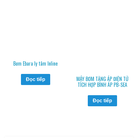
Bơm Ebara ly tâm Inline
MÁY BƠM TĂNG ÁP ĐIỆN TỬ
Đọc tiếp
TÍCH HỢP BÌNH ÁP PB-SEA
Đọc tiếp