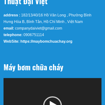
Thuật Đại Việt
address :
182/13/40/16 Hồ Văn Long , Phường Bình
Hưng Hòa B, Bình Tân, Hồ Chí Minh , Việt Nam
email:
companydaiviet@gmail.com
telephone:
0906751114
WebSite: https://maybomchuachay.org
Máy bơm chữa cháy
Trình
chơi
Video