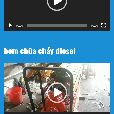
00:00
00:00
bơm chữa cháy diesel
Trình
chơi
Video