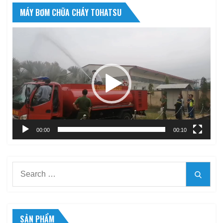
MÁY BƠM CHỮA CHÁY TOHATSU
Trình
chơi
Video
00:00
00:10
Search
Searc
for:
SẢN PHẨM