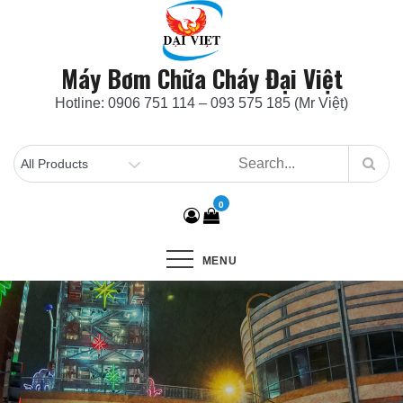
Skip
to
content
Máy Bơm Chữa Cháy Đại Việt
Hotline: 0906 751 114 – 093 575 185 (Mr Việt)
0
MENU