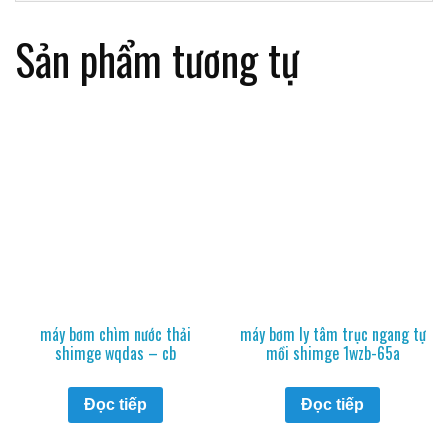
Sản phẩm tương tự
máy bơm chìm nước thải
máy bơm ly tâm trục ngang tự
shimge wqdas – cb
mồi shimge 1wzb-65a
Đọc tiếp
Đọc tiếp