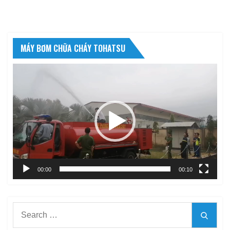
MÁY BƠM CHỮA CHÁY TOHATSU
Trình
chơi
Video
00:00
00:10
Search
Searc
for: