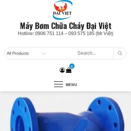
Skip
to
content
Máy Bơm Chữa Cháy Đại Việt
Hotline: 0906 751 114 – 093 575 185 (Mr Việt)
0
MENU