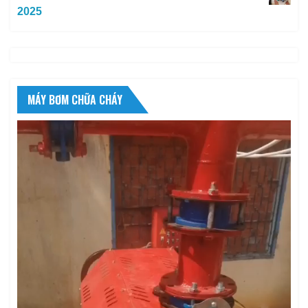
2025
MÁY BƠM CHỮA CHÁY
Trình
chơi
Video