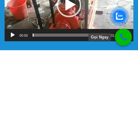
00:00
01:11
Gọi Ngay
Hướng Dẫn
Chính Sách Bảo Hành
Giới Thiệu Về Công Ty Tnhh Đầu Tư Kỹ Thuật Đại Việt
Hình Thức Thanh Toán
Hướng Dẫn Mua Hàng
Liên Hệ Đặt Hàng