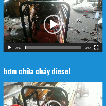
chơi
Video
00:00
00:57
bơm chữa cháy diesel
Trình
chơi
Video