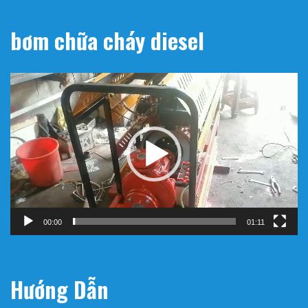
bơm chữa cháy diesel
Trình
chơi
Video
00:00
01:11
Hướng Dẫn