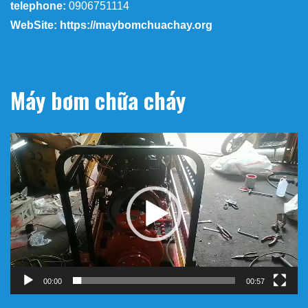
telephone:
0906751114
WebSite: https://maybomchuachay.org
Máy bơm chữa cháy
Trình
chơi
Video
00:00
00:57