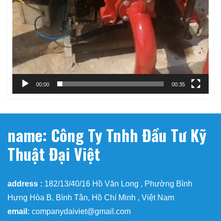
00:00
00:35
name: Công Ty Tnhh Đầu Tư Kỹ
Thuật Đại Việt
address :
182/13/40/16 Hồ Văn Long , Phường Bình
Hưng Hòa B, Bình Tân, Hồ Chí Minh , Việt Nam
email:
companydaiviet@gmail.com