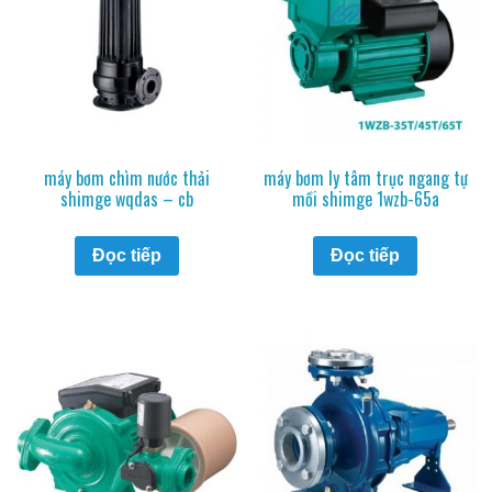
máy bơm chìm nước thải
máy bơm ly tâm trục ngang tự
shimge wqdas – cb
mồi shimge 1wzb-65a
Đọc tiếp
Đọc tiếp