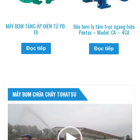
MÁY BƠM TĂNG ÁP ĐIỆN TỬ PB-
Đầu bơm ly tâm trục ngang hiệu
EA
Pentax – Model: CA – 4CA
Đọc tiếp
Đọc tiếp
MÁY BƠM CHỮA CHÁY TOHATSU
Trình
chơi
Video