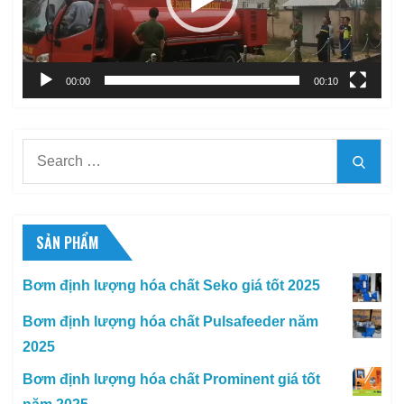
00:00
00:10
Search
Searc
for:
SẢN PHẨM
Bơm định lượng hóa chất Seko giá tốt 2025
Bơm định lượng hóa chất Pulsafeeder năm
2025
Bơm định lượng hóa chất Prominent giá tốt