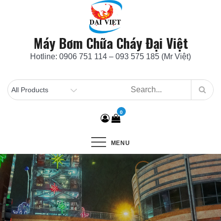
Skip
to
content
Máy Bơm Chữa Cháy Đại Việt
Hotline: 0906 751 114 – 093 575 185 (Mr Việt)
0
MENU