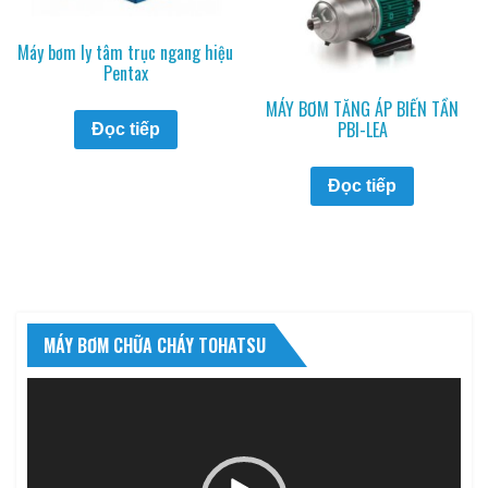
Máy bơm ly tâm trục ngang hiệu
Pentax
MÁY BƠM TĂNG ÁP BIẾN TẦN
PBI-LEA
Đọc tiếp
Đọc tiếp
MÁY BƠM CHỮA CHÁY TOHATSU
Trình
chơi
Video