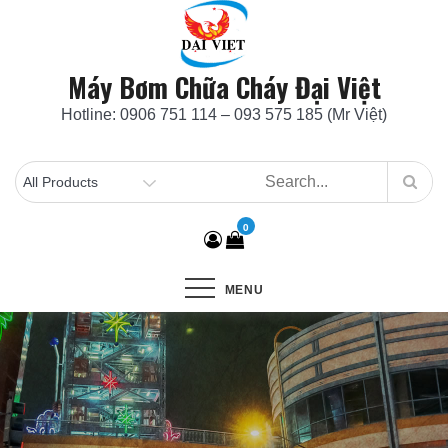
Skip
to
content
Máy Bơm Chữa Cháy Đại Việt
Hotline: 0906 751 114 – 093 575 185 (Mr Việt)
0
MENU