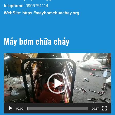
telephone:
0906751114
WebSite: https://maybomchuachay.org
Máy bơm chữa cháy
Trình
chơi
Video
00:00
00:57