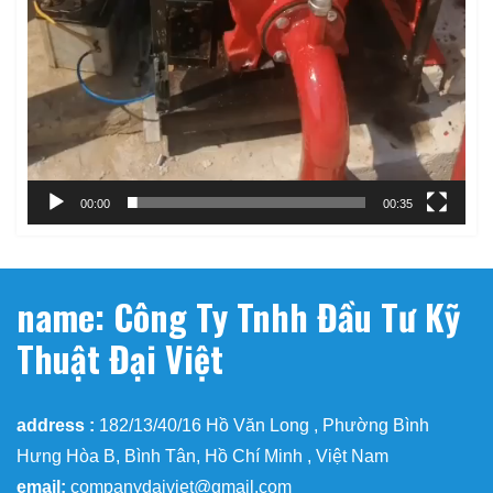
00:00
00:35
name: Công Ty Tnhh Đầu Tư Kỹ
Thuật Đại Việt
address :
182/13/40/16 Hồ Văn Long , Phường Bình
Hưng Hòa B, Bình Tân, Hồ Chí Minh , Việt Nam
email:
companydaiviet@gmail.com