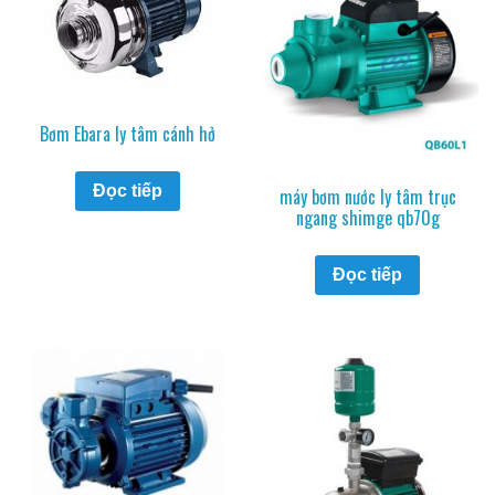
Bơm Ebara ly tâm cánh hở
Đọc tiếp
máy bơm nước ly tâm trục
ngang shimge qb70g
Đọc tiếp