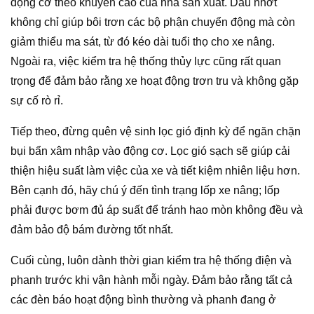
động cơ theo khuyến cáo của nhà sản xuất. Dầu nhớt
không chỉ giúp bôi trơn các bộ phận chuyển động mà còn
giảm thiểu ma sát, từ đó kéo dài tuổi thọ cho xe nâng.
Ngoài ra, việc kiểm tra hệ thống thủy lực cũng rất quan
trọng để đảm bảo rằng xe hoạt động trơn tru và không gặp
sự cố rò rỉ.
Tiếp theo, đừng quên vệ sinh lọc gió định kỳ để ngăn chặn
bụi bẩn xâm nhập vào động cơ. Lọc gió sạch sẽ giúp cải
thiện hiệu suất làm việc của xe và tiết kiệm nhiên liệu hơn.
Bên cạnh đó, hãy chú ý đến tình trạng lốp xe nâng; lốp
phải được bơm đủ áp suất để tránh hao mòn không đều và
đảm bảo độ bám đường tốt nhất.
Cuối cùng, luôn dành thời gian kiểm tra hệ thống điện và
phanh trước khi vận hành mỗi ngày. Đảm bảo rằng tất cả
các đèn báo hoạt động bình thường và phanh đang ở