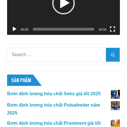
00:00
00:00
Search
Searc
for:
SẢN PHẨM
Bơm định lượng hóa chất Seko giá tốt 2025
Bơm định lượng hóa chất Pulsafeeder năm
2025
Bơm định lượng hóa chất Prominent giá tốt