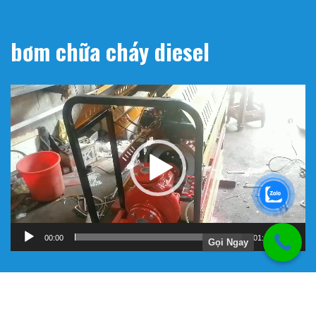
bơm chữa cháy diesel
Trình
chơi
Video
00:00
01:11
Gọi Ngay
Hướng Dẫn