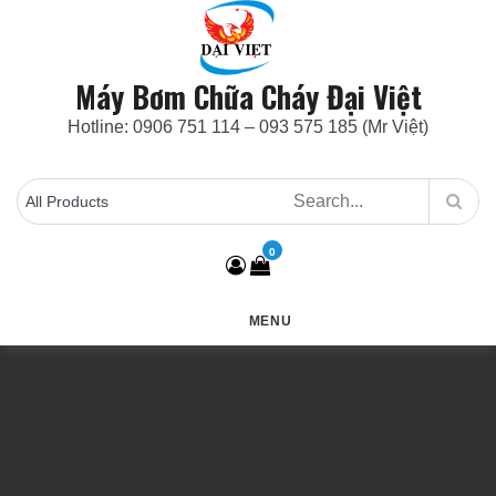
Skip
to
content
Máy Bơm Chữa Cháy Đại Việt
Hotline: 0906 751 114 – 093 575 185 (Mr Việt)
0
MENU