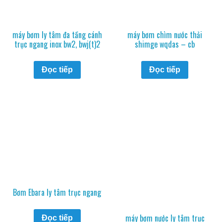
máy bơm ly tâm đa tầng cánh
máy bơm chìm nước thải
trục ngang inox bw2, bwj(t)2
shimge wqdas – cb
Đọc tiếp
Đọc tiếp
Bơm Ebara ly tâm trục ngang
máy bơm nước ly tâm trục
Đọc tiếp