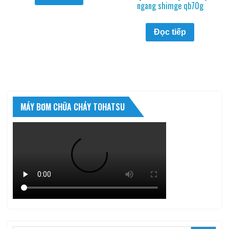
ngang shimge qb70g
Đọc tiếp
MÁY BƠM CHỮA CHÁY TOHATSU