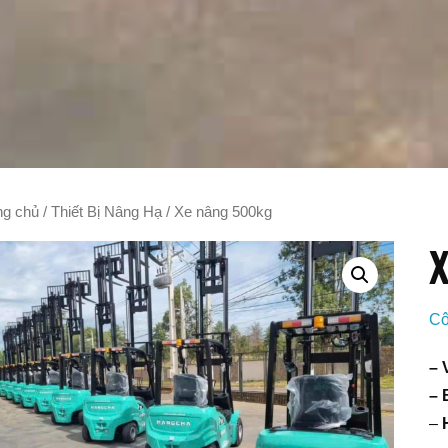
ng chủ
/
Thiết Bị Nâng Hạ
/ Xe nâng 500kg
X
Cô
– 
– 
–