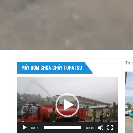
Tra
MÁY BƠM CHỮA CHÁY TOHATSU
Trình
chơi
Video
00:00
00:10