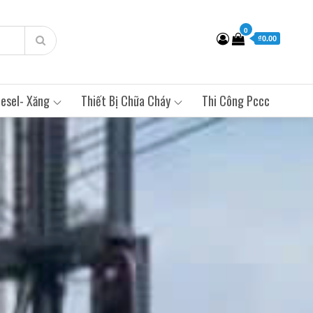
0
₫0.00
esel- Xăng
Thiết Bị Chữa Cháy
Thi Công Pccc