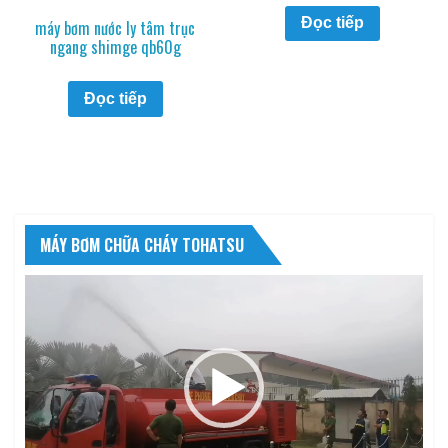
Đọc tiếp
máy bơm nước ly tâm trục
ngang shimge qb60g
Đọc tiếp
MÁY BƠM CHỮA CHÁY TOHATSU
Trình
chơi
Video