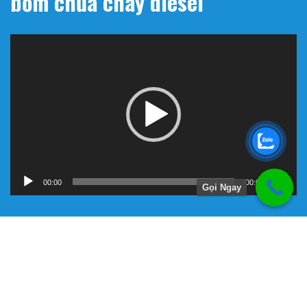
bơm chữa cháy diesel
Trình
chơi
Video
00:00
00:00
Gọi Ngay
Hướng Dẫn
Chính Sách Bảo Hành