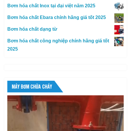
Bơm hóa chất Inox tại đại việt năm 2025
Bơm hóa chất Ebara chính hãng giá tốt 2025
Bơm hóa chất dạng từ
Bơm hóa chất công nghiệp chính hãng giá tốt
2025
MÁY BƠM CHỮA CHÁY
Trình
chơi
Video