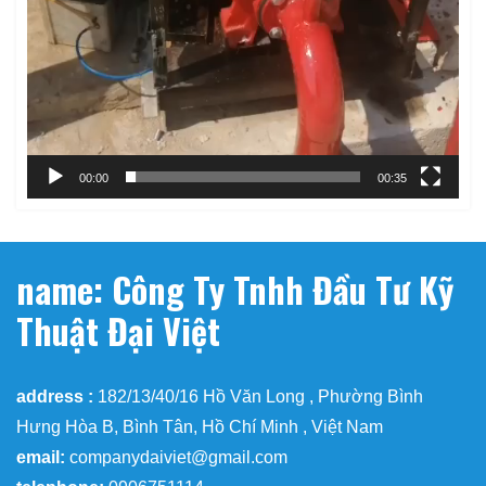
00:00
00:35
name: Công Ty Tnhh Đầu Tư Kỹ
Thuật Đại Việt
address :
182/13/40/16 Hồ Văn Long , Phường Bình
Hưng Hòa B, Bình Tân, Hồ Chí Minh , Việt Nam
email:
companydaiviet@gmail.com