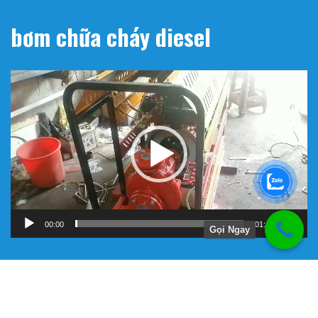
bơm chữa cháy diesel
Trình
chơi
Video
00:00
01:11
Gọi Ngay
Hướng Dẫn