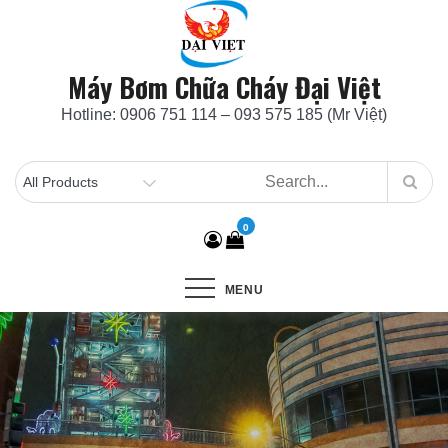
Skip
to
content
Máy Bơm Chữa Cháy Đại Việt
Hotline: 0906 751 114 – 093 575 185 (Mr Việt)
0
MENU