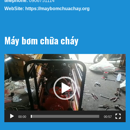
telephone:
0906751114
WebSite: https://maybomchuachay.org
Máy bơm chữa cháy
Trình
chơi
Video
00:00
00:57