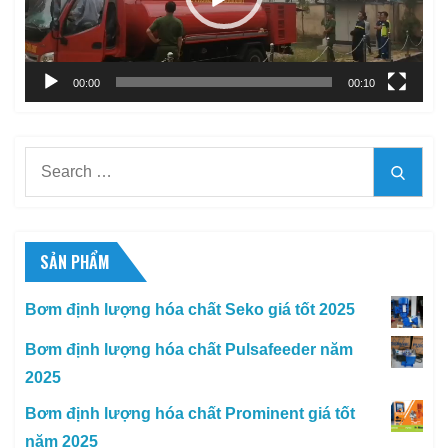
00:00
00:10
Search
Searc
for:
SẢN PHẨM
Bơm định lượng hóa chất Seko giá tốt 2025
Bơm định lượng hóa chất Pulsafeeder năm
2025
Bơm định lượng hóa chất Prominent giá tốt
năm 2025