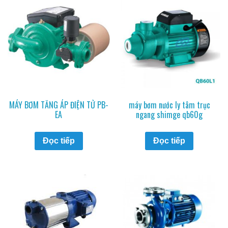
MÁY BƠM TĂNG ÁP ĐIỆN TỬ PB-
máy bơm nước ly tâm trục
EA
ngang shimge qb60g
Đọc tiếp
Đọc tiếp