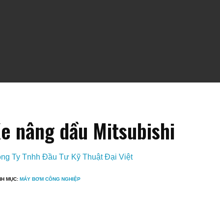
e nâng dầu Mitsubishi
ng Ty Tnhh Đầu Tư Kỹ Thuật Đại Việt
NH MỤC:
MÁY BƠM CÔNG NGHIỆP