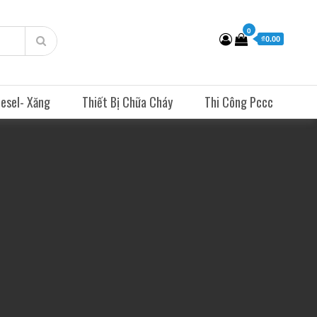
0
₫0.00
esel- Xăng
Thiết Bị Chữa Cháy
Thi Công Pccc