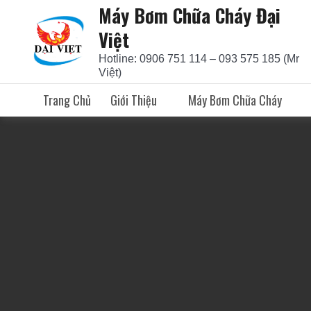
Máy Bơm Chữa Cháy Đại
Skip
to
Việt
content
Hotline: 0906 751 114 – 093 575 185 (Mr
Việt)
Trang Chủ
Giới Thiệu
Máy Bơm Chữa Cháy