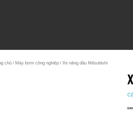
ng chủ
/
Máy bơm công nghiệp
/ Xe nâng dầu Mitsubishi
X
Cô
DA