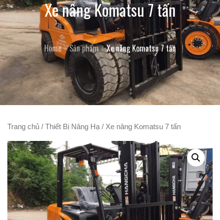
Xe nâng Komatsu 7 tấn
Home
Sản phẩm
Xe nâng Komatsu 7 tấn
Trang chủ
/
Thiết Bị Nâng Hạ
/ Xe nâng Komatsu 7 tấn