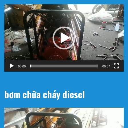
Trình
chơi
Video
00:00
00:57
bơm chữa cháy diesel
Trình
chơi
Video