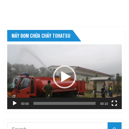
MÁY BƠM CHỮA CHÁY TOHATSU
Trình
chơi
Video
00:00
00:10
Search
Searc