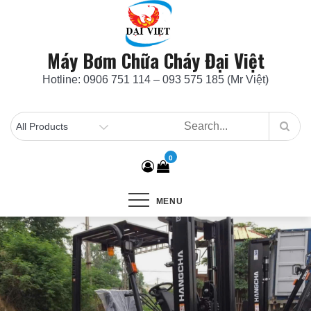
Skip
to
content
Máy Bơm Chữa Cháy Đại Việt
Hotline: 0906 751 114 – 093 575 185 (Mr Việt)
0
MENU