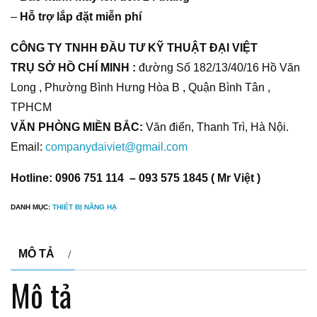
–
Hỗ trợ lắp đặt miễn phí
CÔNG TY TNHH ĐẦU TƯ KỸ THUẬT ĐẠI VIỆT
TRỤ SỞ HỒ CHÍ MINH :
đường Số 182/13/40/16 Hồ Văn
Long , Phường Bình Hưng Hòa B , Quận Bình Tân ,
TPHCM
VĂN PHÒNG MIỀN BẮC:
Văn điển, Thanh Trì, Hà Nội.
Email:
companydaiviet@gmail.com
Hotline: 0906 751 114 – 093 575 1845 ( Mr Việt )
DANH MỤC:
THIẾT BỊ NÂNG HẠ
MÔ TẢ
Mô tả