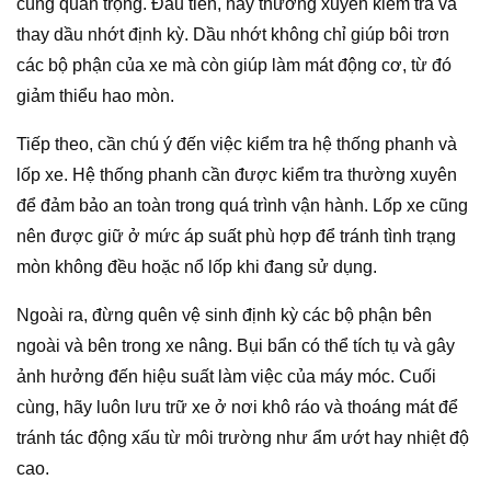
cùng quan trọng. Đầu tiên, hãy thường xuyên kiểm tra và
thay dầu nhớt định kỳ. Dầu nhớt không chỉ giúp bôi trơn
các bộ phận của xe mà còn giúp làm mát động cơ, từ đó
giảm thiểu hao mòn.
Tiếp theo, cần chú ý đến việc kiểm tra hệ thống phanh và
lốp xe. Hệ thống phanh cần được kiểm tra thường xuyên
để đảm bảo an toàn trong quá trình vận hành. Lốp xe cũng
nên được giữ ở mức áp suất phù hợp để tránh tình trạng
mòn không đều hoặc nổ lốp khi đang sử dụng.
Ngoài ra, đừng quên vệ sinh định kỳ các bộ phận bên
ngoài và bên trong xe nâng. Bụi bẩn có thể tích tụ và gây
ảnh hưởng đến hiệu suất làm việc của máy móc. Cuối
cùng, hãy luôn lưu trữ xe ở nơi khô ráo và thoáng mát để
tránh tác động xấu từ môi trường như ẩm ướt hay nhiệt độ
cao.