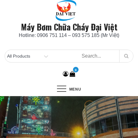
Skip
to
content
Máy Bơm Chữa Cháy Đại Việt
Hotline: 0906 751 114 – 093 575 185 (Mr Việt)
0
MENU