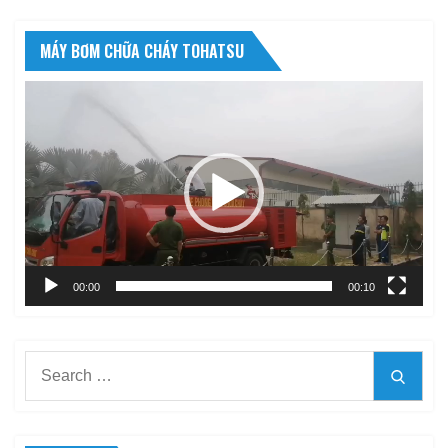
MÁY BƠM CHỮA CHÁY TOHATSU
Trình
chơi
Video
00:00
00:10
Search
Searc
for: