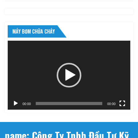
MÁY BƠM CHỮA CHÁY
Trình
chơi
Video
00:00
00:00
name: Công Ty Tnhh Đầu Tư Kỹ