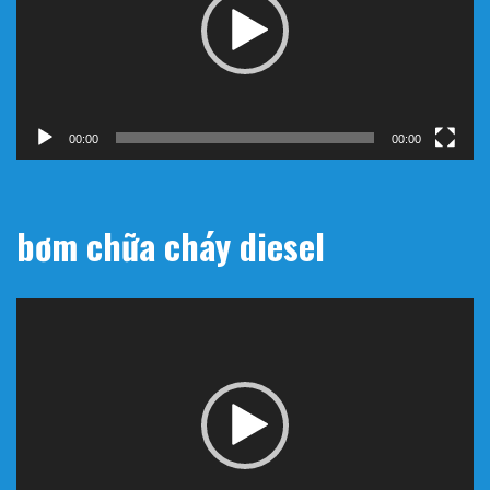
00:00
00:00
bơm chữa cháy diesel
Trình
chơi
Video