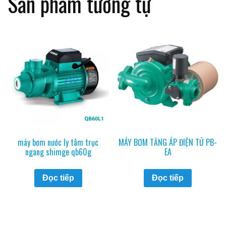
Sản phẩm tương tự
máy bơm nước ly tâm trục
MÁY BƠM TĂNG ÁP ĐIỆN TỬ PB-
ngang shimge qb60g
EA
Đọc tiếp
Đọc tiếp