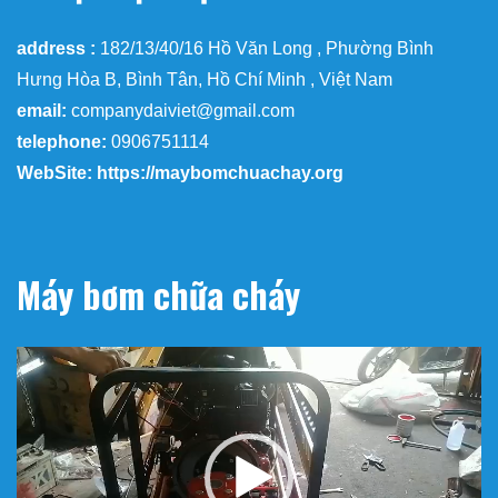
address :
182/13/40/16 Hồ Văn Long , Phường Bình
Hưng Hòa B, Bình Tân, Hồ Chí Minh , Việt Nam
email:
companydaiviet@gmail.com
telephone:
0906751114
WebSite: https://maybomchuachay.org
Máy bơm chữa cháy
Trình
chơi
Video