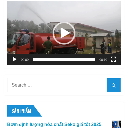
Trình
chơi
Video
00:00
00:10
Search
Searc
for:
SẢN PHẨM
Bơm định lượng hóa chất Seko giá tốt 2025