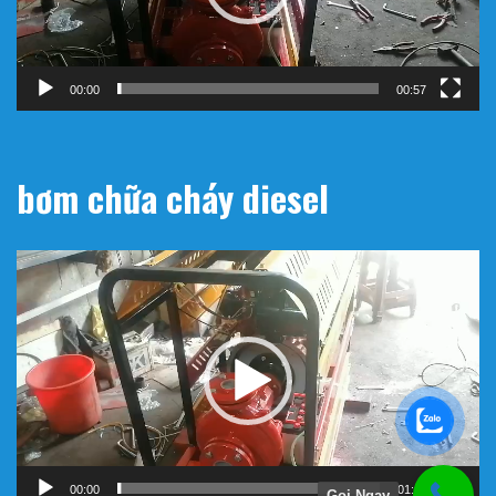
00:00
00:57
bơm chữa cháy diesel
Trình
chơi
Video
00:00
01:11
Gọi Ngay