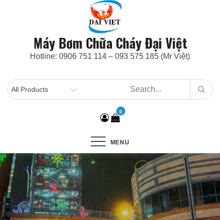
Skip
to
content
Máy Bơm Chữa Cháy Đại Việt
Hotline: 0906 751 114 – 093 575 185 (Mr Việt)
0
MENU