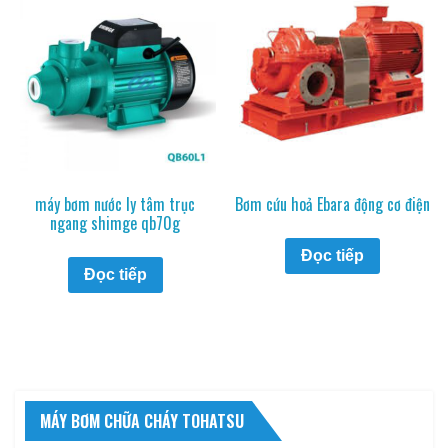
máy bơm nước ly tâm trục
Bơm cứu hoả Ebara động cơ điện
ngang shimge qb70g
Đọc tiếp
Đọc tiếp
MÁY BƠM CHỮA CHÁY TOHATSU