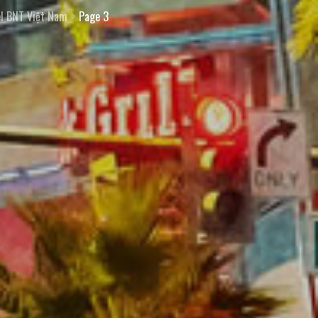
l BNT Việt Nam
Page 3