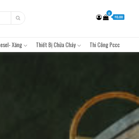
0
₫0.00
esel- Xăng
Thiết Bị Chữa Cháy
Thi Công Pccc