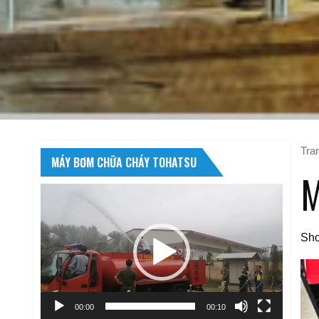
Tra
MÁY BƠM CHỮA CHÁY TOHATSU
M
Trình
chơi
Video
Sho
00:00
00:10