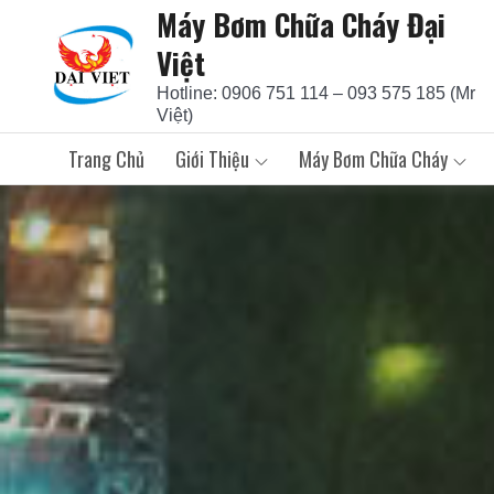
Máy Bơm Chữa Cháy Đại
Skip
to
Việt
content
Hotline: 0906 751 114 – 093 575 185 (Mr
Việt)
Trang Chủ
Giới Thiệu
Máy Bơm Chữa Cháy