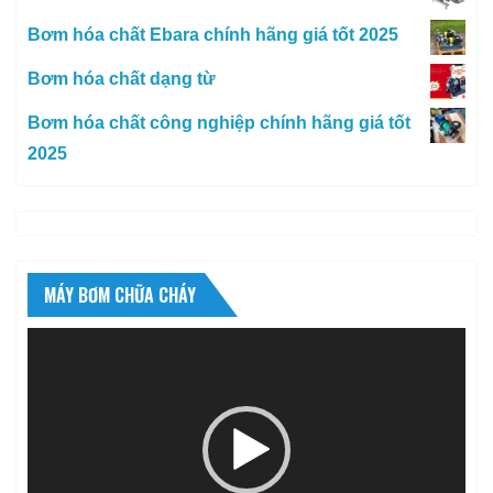
Bơm hóa chất Ebara chính hãng giá tốt 2025
Bơm hóa chất dạng từ
Bơm hóa chất công nghiệp chính hãng giá tốt
2025
MÁY BƠM CHỮA CHÁY
Trình
chơi
Video