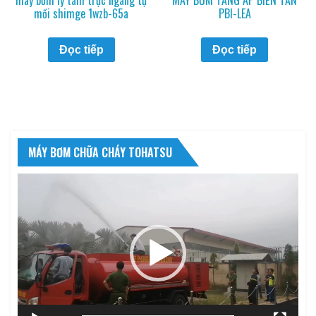
mồi shimge 1wzb-65a
PBI-LEA
Đọc tiếp
Đọc tiếp
MÁY BƠM CHỮA CHÁY TOHATSU
Trình
chơi
Video