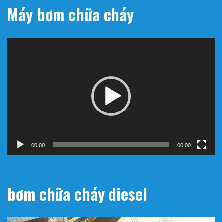
00:00
00:35
name: Công Ty Tnhh Đầu Tư Kỹ
Thuật Đại Việt
address :
182/13/40/16 Hồ Văn Long , Phường Bình
Hưng Hòa B, Bình Tân, Hồ Chí Minh , Việt Nam
email:
companydaiviet@gmail.com
telephone:
0906751114
WebSite: https://maybomchuachay.org