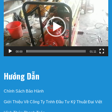
Máy bơm chữa cháy
Trình
chơi
Video
00:00
00:00
bơm chữa cháy diesel