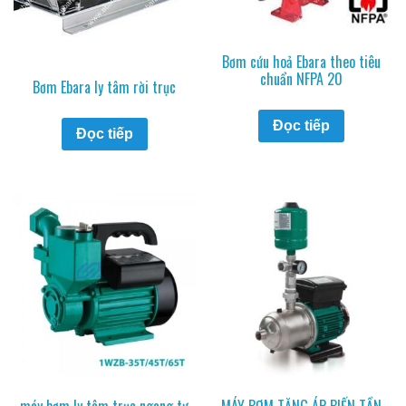
Bơm cứu hoả Ebara theo tiêu
chuẩn NFPA 20
Bơm Ebara ly tâm rời trục
Đọc tiếp
Đọc tiếp
máy bơm ly tâm trục ngang tự
MÁY BƠM TĂNG ÁP BIẾN TẦN