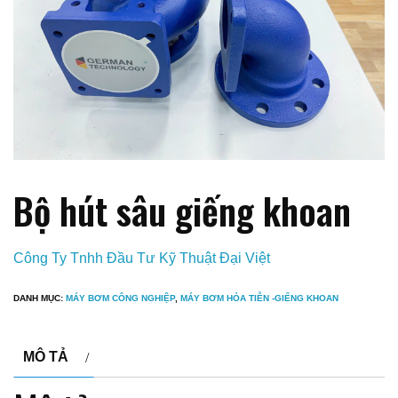
Bộ hút sâu giếng khoan
Công Ty Tnhh Đầu Tư Kỹ Thuật Đại Việt
DANH MỤC:
MÁY BƠM CÔNG NGHIỆP
,
MÁY BƠM HỎA TIỄN -GIẾNG KHOAN
MÔ TẢ