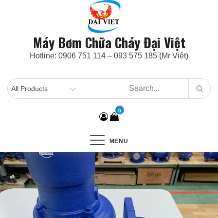
Skip
to
content
Máy Bơm Chữa Cháy Đại Việt
Hotline: 0906 751 114 – 093 575 185 (Mr Việt)
0
MENU