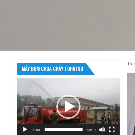
Tra
MÁY BƠM CHỮA CHÁY TOHATSU
Trình
chơi
Video
00:00
00:10