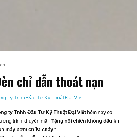
nạn
èn chỉ dẫn thoát nạn
ng Ty Tnhh Đầu Tư Kỹ Thuật Đại Việt
ng ty Tnhh Đầu Tư Kỹ Thuật Đại Việt
hôm nay có
ương trình khuyến mãi “
Tặng nồi chiên không dầu khi
a máy bơm chữa cháy
“