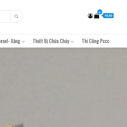
0
₫0.00
esel- Xăng
Thiết Bị Chữa Cháy
Thi Công Pccc