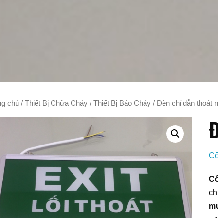
ng chủ
/
Thiết Bị Chữa Cháy
/
Thiết Bị Báo Cháy
/ Đèn chỉ dẫn thoát 
Đ
Cô
Cô
ch
mu