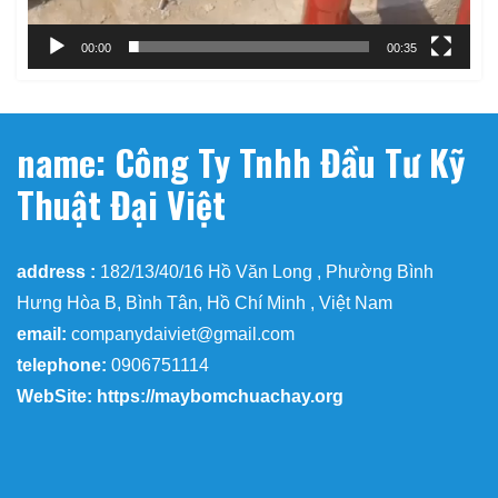
00:00
00:35
name: Công Ty Tnhh Đầu Tư Kỹ
Thuật Đại Việt
address :
182/13/40/16 Hồ Văn Long , Phường Bình
Hưng Hòa B, Bình Tân, Hồ Chí Minh , Việt Nam
email:
companydaiviet@gmail.com
telephone:
0906751114
WebSite: https://maybomchuachay.org