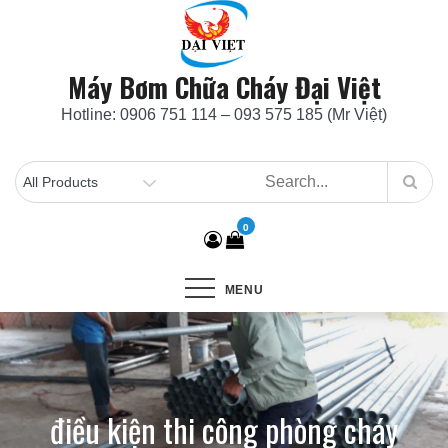
Skip
to
content
Máy Bơm Chữa Cháy Đại Việt
Hotline: 0906 751 114 – 093 575 185 (Mr Việt)
0
MENU
điều kiện thi công phòng cháy