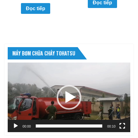
Đọc tiếp
Đọc tiếp
MÁY BƠM CHỮA CHÁY TOHATSU
Trình
chơi
Video
00:00
00:10