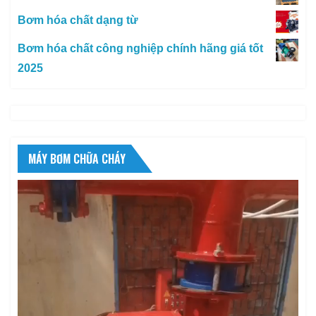
Bơm hóa chất dạng từ
Bơm hóa chất công nghiệp chính hãng giá tốt
2025
MÁY BƠM CHỮA CHÁY
Trình
chơi
Video