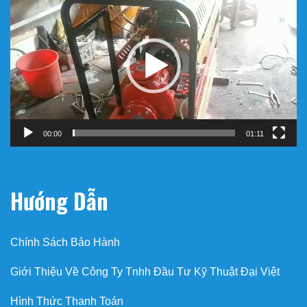
chơi
Video
00:00
01:11
Hướng Dẫn
Chính Sách Bảo Hành
Giới Thiệu Về Công Ty Tnhh Đầu Tư Kỹ Thuật Đại Việt
Hình Thức Thanh Toán