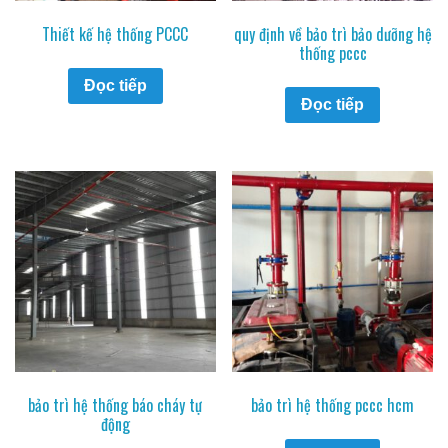
Thiết kế hệ thống PCCC
quy định về bảo trì bảo dưỡng hệ
thống pccc
Đọc tiếp
Đọc tiếp
bảo trì hệ thống báo cháy tự
bảo trì hệ thống pccc hcm
động