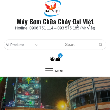
Skip
to
content
Máy Bơm Chữa Cháy Đại Việt
Hotline: 0906 751 114 – 093 575 185 (Mr Việt)
0
MENU