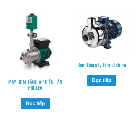
Bơm Ebara ly tâm cánh hở
Đọc tiếp
MÁY BƠM TĂNG ÁP BIẾN TẦN
PBI-LEA
Đọc tiếp