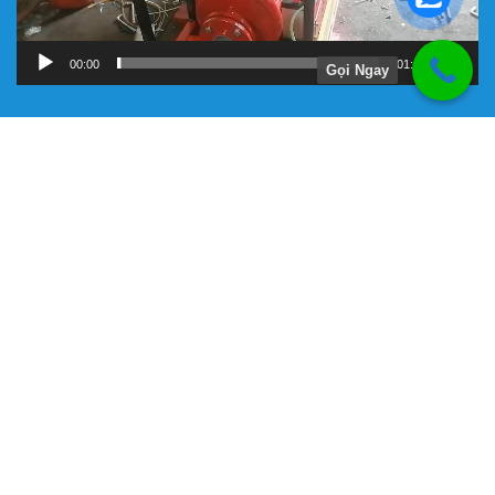
00:00
01:11
Gọi Ngay
Hướng Dẫn
Chính Sách Bảo Hành
Giới Thiệu Về Công Ty Tnhh Đầu Tư Kỹ Thuật Đại Việt
Hình Thức Thanh Toán
Hướng Dẫn Mua Hàng
Liên Hệ Đặt Hàng
Máy bơm chữa cháy chính hãng