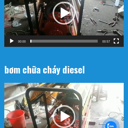
00:00
00:57
bơm chữa cháy diesel
Trình
chơi
Video