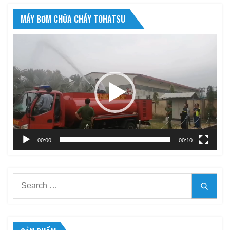
MÁY BƠM CHỮA CHÁY TOHATSU
Trình
chơi
Video
00:00
00:10
Search
Searc
for: