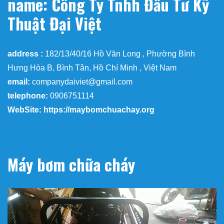
name: Công Ty Tnhh Đầu Tư Kỹ
Thuật Đại Việt
address :
182/13/40/16 Hồ Văn Long , Phường Bình
Hưng Hòa B, Bình Tân, Hồ Chí Minh , Việt Nam
email:
companydaiviet@gmail.com
telephone:
0906751114
WebSite: https://maybomchuachay.org
Máy bơm chữa cháy
Trình
chơi
Video