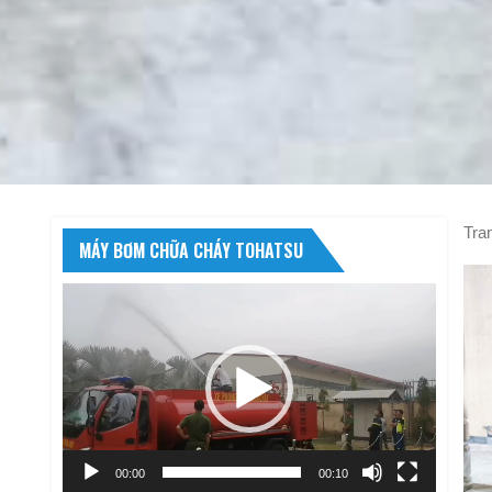
Tra
MÁY BƠM CHỮA CHÁY TOHATSU
Trình
chơi
Video
00:00
00:10