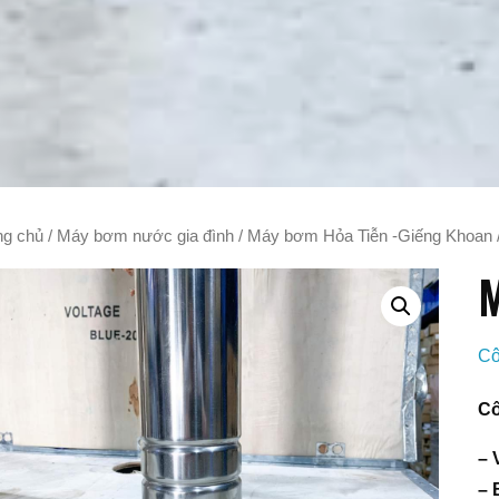
ng chủ
/
Máy bơm nước gia đình
/
Máy bơm Hỏa Tiễn -Giếng Khoan
M
Cô
Cô
– 
– 