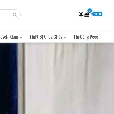
0
₫0.00
esel- Xăng
Thiết Bị Chữa Cháy
Thi Công Pccc