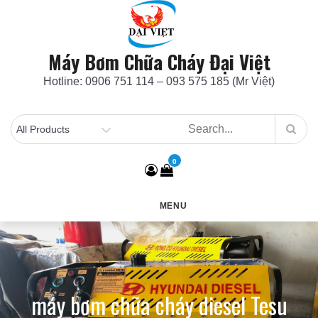
Skip
to
content
Máy Bơm Chữa Cháy Đại Việt
Hotline: 0906 751 114 – 093 575 185 (Mr Việt)
0
MENU
máy bơm chữa cháy diesel Tesu