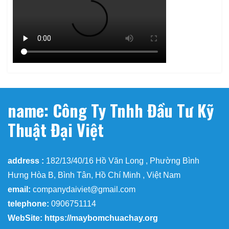
name: Công Ty Tnhh Đầu Tư Kỹ
Thuật Đại Việt
address :
182/13/40/16 Hồ Văn Long , Phường Bình
Hưng Hòa B, Bình Tân, Hồ Chí Minh , Việt Nam
email:
companydaiviet@gmail.com
telephone:
0906751114
WebSite: https://maybomchuachay.org