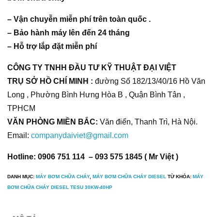
– Vận chuyễn miễn phí trên toàn quốc .
– Bảo hành máy lên đến 24 tháng
– Hỗ trợ lắp đặt miễn phí
CÔNG TY TNHH ĐẦU TƯ KỸ THUẬT ĐẠI VIỆT
TRỤ SỞ HỒ CHÍ MINH :
đường Số 182/13/40/16 Hồ Văn
Long , Phường Bình Hưng Hòa B , Quận Bình Tân ,
TPHCM
VĂN PHÒNG MIỀN BẮC:
Văn điển, Thanh Trì, Hà Nội.
Email:
companydaiviet@gmail.com
Hotline: 0906 751 114 – 093 575 1845 ( Mr Việt )
DANH MỤC:
MÁY BƠM CHỮA CHÁY
,
MÁY BƠM CHỮA CHÁY DIESEL
TỪ KHÓA:
MÁY
BƠM CHỮA CHÁY DIESEL TESU 30KW-40HP