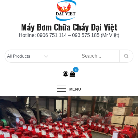
Skip
to
content
Máy Bơm Chữa Cháy Đại Việt
Hotline: 0906 751 114 – 093 575 185 (Mr Việt)
0
MENU