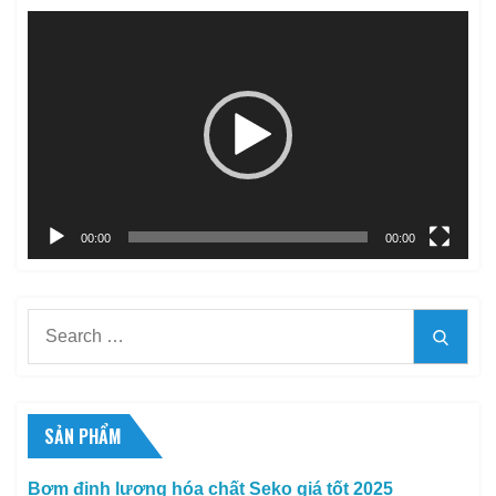
Trình
chơi
Video
00:00
00:00
Search
Searc
for:
SẢN PHẨM
Bơm định lượng hóa chất Seko giá tốt 2025