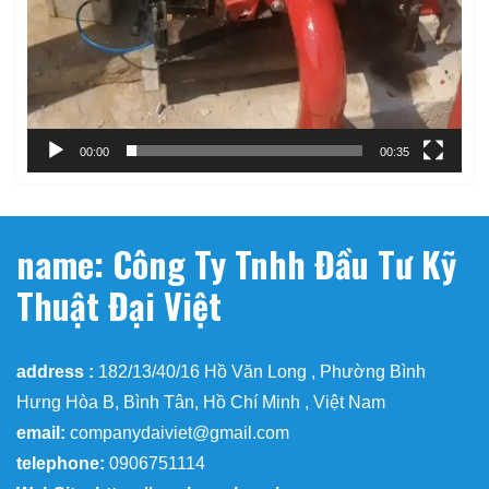
00:00
00:35
name: Công Ty Tnhh Đầu Tư Kỹ
Thuật Đại Việt
address :
182/13/40/16 Hồ Văn Long , Phường Bình
Hưng Hòa B, Bình Tân, Hồ Chí Minh , Việt Nam
email:
companydaiviet@gmail.com
telephone:
0906751114