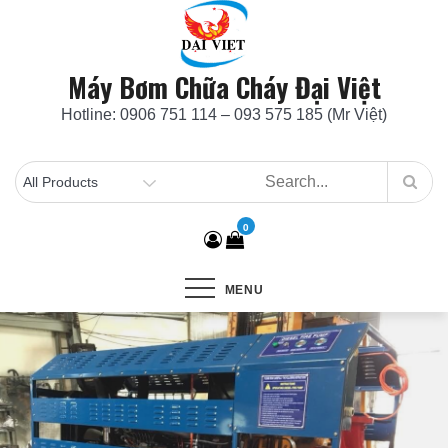
Skip
to
content
Máy Bơm Chữa Cháy Đại Việt
Hotline: 0906 751 114 – 093 575 185 (Mr Việt)
0
MENU