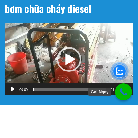
bơm chữa cháy diesel
Trình
chơi
Video
00:00
01:11
Gọi Ngay
Hướng Dẫn