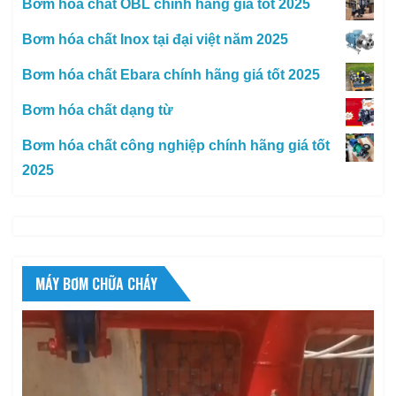
Bơm hóa chất OBL chính hãng giá tốt 2025
Bơm hóa chất Inox tại đại việt năm 2025
Bơm hóa chất Ebara chính hãng giá tốt 2025
Bơm hóa chất dạng từ
Bơm hóa chất công nghiệp chính hãng giá tốt
2025
MÁY BƠM CHỮA CHÁY
Trình
chơi
Video