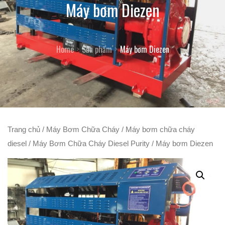
Máy bơm Diezen
Home
Sản phẩm
Máy bơm Diezen
Trang chủ
/
Máy Bơm Chữa Cháy
/
Máy bơm chữa cháy
diesel
/
Máy Bơm Chữa Cháy Diesel Purity
/ Máy bơm Diezen