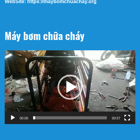
WebSite: https://maybomchuachay.org
Máy bơm chữa cháy
Trình
chơi
Video
00:00
00:57