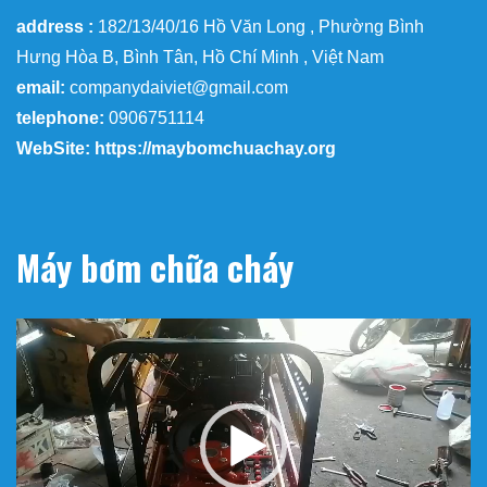
address :
182/13/40/16 Hồ Văn Long , Phường Bình
Hưng Hòa B, Bình Tân, Hồ Chí Minh , Việt Nam
email:
companydaiviet@gmail.com
telephone:
0906751114
WebSite: https://maybomchuachay.org
Máy bơm chữa cháy
Trình
chơi
Video