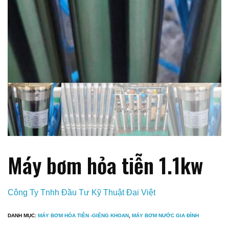
Máy bơm hỏa tiễn 1.1kw
Công Ty Tnhh Đầu Tư Kỹ Thuật Đại Việt
DANH MỤC:
MÁY BƠM HỎA TIỄN -GIẾNG KHOAN
,
MÁY BƠM NƯỚC GIA ĐÌNH