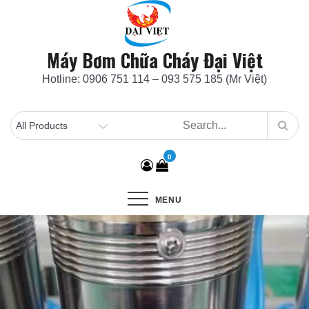
Skip
to
content
Máy Bơm Chữa Cháy Đại Việt
Hotline: 0906 751 114 – 093 575 185 (Mr Việt)
0
MENU