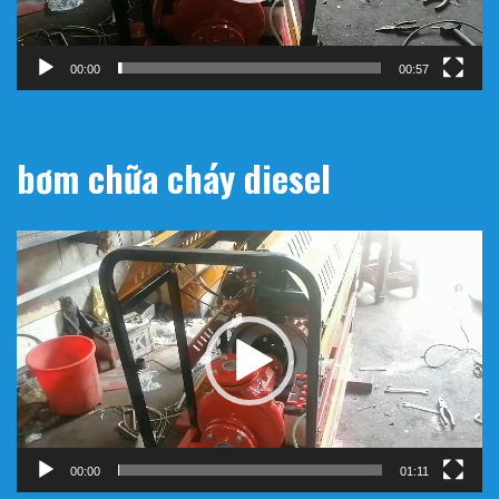
00:00
00:57
bơm chữa cháy diesel
Trình
chơi
Video
00:00
01:11