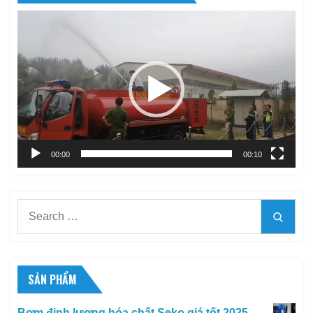
Trình
chơi
Video
00:00
00:10
Search
Searc
for:
SẢN PHẨM
Bơm định lượng hóa chất Seko giá tốt 2025