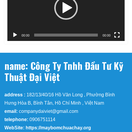
00:00
00:00
name: Công Ty Tnhh Đầu Tư Kỹ
Thuật Đại Việt
address :
182/13/40/16 Hồ Văn Long , Phường Bình
Hưng Hòa B, Bình Tân, Hồ Chí Minh , Việt Nam
email:
companydaiviet@gmail.com
telephone:
0906751114
WebSite: https://maybomchuachay.org