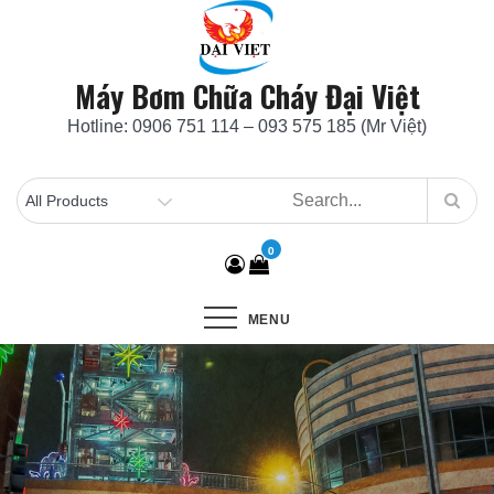
Skip
to
content
Máy Bơm Chữa Cháy Đại Việt
Hotline: 0906 751 114 – 093 575 185 (Mr Việt)
0
MENU