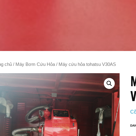
ng chủ
/
Máy Bơm Cứu Hỏa
/ Máy cứu hỏa tohatsu V30AS
M
Cô
DA