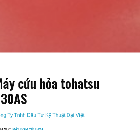
áy cứu hỏa tohatsu
V30AS
ng Ty Tnhh Đầu Tư Kỹ Thuật Đại Việt
NH MỤC:
MÁY BƠM CỨU HỎA