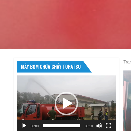
Tra
MÁY BƠM CHỮA CHÁY TOHATSU
Trình
chơi
Video
00:00
00:10