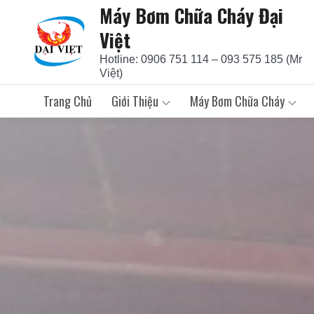
Máy Bơm Chữa Cháy Đại
Skip
to
Việt
content
Hotline: 0906 751 114 – 093 575 185 (Mr
Việt)
Trang Chủ
Giới Thiệu
Máy Bơm Chữa Cháy