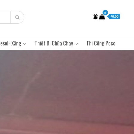
0
₫0.00
esel- Xăng
Thiết Bị Chữa Cháy
Thi Công Pccc