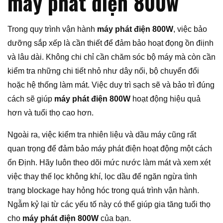
máy phát điện 800w
Trong quy trình vận hành
máy phát điện 800W
, việc bảo
dưỡng sắp xếp là cần thiết để đảm bảo hoạt đọng ồn điịnh
và lâu dài. Không chi chỉ cần chăm sóc bộ máy mà còn cần
kiểm tra những chi tiết nhỏ như dây nối, bộ chuyển đổi
hoặc hệ thống làm mát. Việc duy trì sạch sẽ và bảo trì đúng
cách sẽ giúp
máy phát điện 800W
hoạt động hiệu quả
hơn và tuổi thọ cao hơn.
Ngoài ra, việc kiểm tra nhiên liệu và dầu máy cũng rất
quan trọng để đảm bảo máy phát điện hoạt động một cách
ổn Định. Hãy luôn theo dõi mức nước làm mát và xem xét
việc thay thế lọc không khí, lọc dầu để ngăn ngừa tình
trạng blockage hay hỏng hóc trong quá trình vận hành.
Ngẫm kỷ lại từ các yếu tố này có thể giúp gia tăng tuổi thọ
cho
máy phát điện 800W
của bạn.