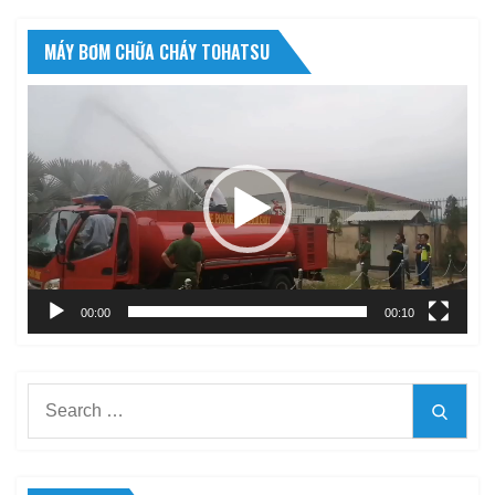
MÁY BƠM CHỮA CHÁY TOHATSU
Trình
chơi
Video
00:00
00:10
Search
Searc
for: