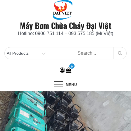
Skip
to
content
Máy Bơm Chữa Cháy Đại Việt
Hotline: 0906 751 114 – 093 575 185 (Mr Việt)
0
MENU