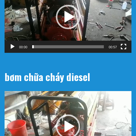
Video
00:00
00:57
bơm chữa cháy diesel
Trình
chơi
Video