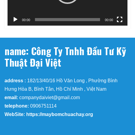
00:00
00:00
name: Công Ty Tnhh Đầu Tư Kỹ
Thuật Đại Việt
address :
182/13/40/16 Hồ Văn Long , Phường Bình
Hưng Hòa B, Bình Tân, Hồ Chí Minh , Việt Nam
email:
companydaiviet@gmail.com
telephone:
0906751114
WebSite: https://maybomchuachay.org