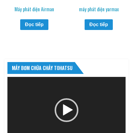
Máy phát điện Airman
máy phát điện yarmax
Đọc tiếp
Đọc tiếp
MÁY BƠM CHỮA CHÁY TOHATSU
Trình
chơi
Video