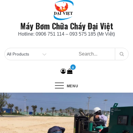
Skip
to
content
Máy Bơm Chữa Cháy Đại Việt
Hotline: 0906 751 114 – 093 575 185 (Mr Việt)
0
MENU