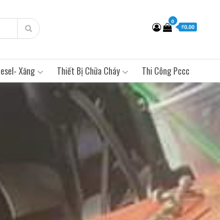
0
₫0.00
esel- Xăng
Thiết Bị Chữa Cháy
Thi Công Pccc