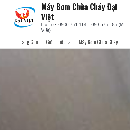
Máy Bơm Chữa Cháy Đại
Skip
to
Việt
content
Hotline: 0906 751 114 – 093 575 185 (Mr
Việt)
Trang Chủ
Giới Thiệu
Máy Bơm Chữa Cháy