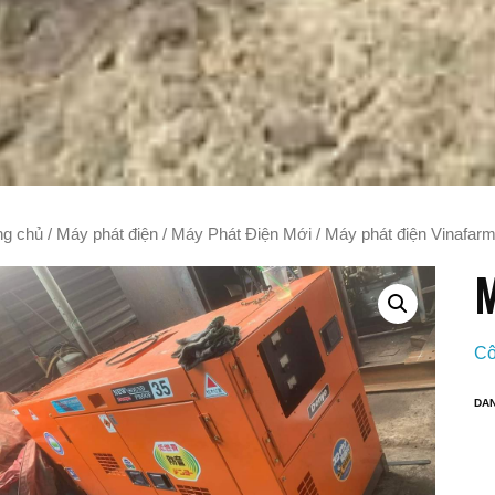
ng chủ
/
Máy phát điện
/
Máy Phát Điện Mới
/ Máy phát điện Vinafar
M
Cô
DA