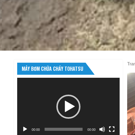
Tra
MÁY BƠM CHỮA CHÁY TOHATSU
Trình
chơi
Video
00:00
00:00